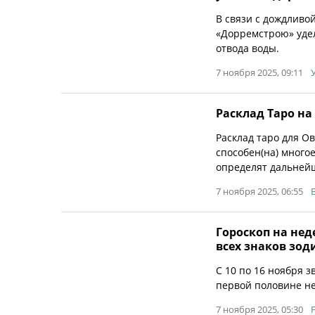
В связи с дождливо
«Дорремстрою» удел
отвода воды.
7 ноября 2025, 09:11
Расклад Таро на
Расклад таро для Ов
способен(на) много
определят дальнейш
7 ноября 2025, 06:55
Гороскоп на неде
всех знаков зод
С 10 по 16 ноября 
первой половине не
7 ноября 2025, 05:30