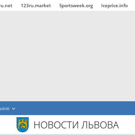
ru.net
123ru.market
Sportsweek.org
Iceprice.info
ьвов
НОВОСТИ ЛЬВОВА