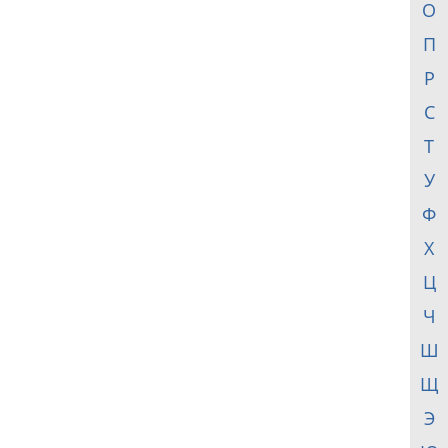
О
П
Р
С
Т
У
Ф
Х
Ц
Ч
Ш
Щ
Э