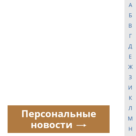
А
Б
В
Г
Д
Е
Ж
З
И
К
Л
Персональные
М
новости
Н