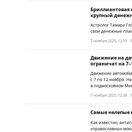
Бриллиантовая п
крупный денеж
Астролог Тамара Гл
свои денежные план
7 ноября 2025, 12:55
Движение на дв
ограничат на 7–
Движение автомобил
с 7 по 12 ноября. 
в подмосковном Ми
7 ноября 2025, 12:28
Самые нелепые
Как известно, анти
«православных мона