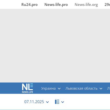
Ru24.pro
News‑life.pro
News‑life.org
29
Украина
Львовская область
Л
07.11.2025