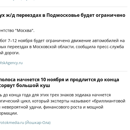
х ж/д переездах в Подмосковье будет ограничено
ентство "Москва".
бот 7–12 ноября будет ограничено движение автомобилей на
ых переездах в Московской области, сообщила пресс-служба
й дороги.
MskAgency.ru
олоса начнется 10 ноября и продлится до конца
 сорвут большой куш
ь до конца года для этих трех знаков зодиака начнется
огический цикл, который эксперты называют «бриллиантовой
я невероятной удачи, финансового роста и мощной
ормации.
Potokmedia.ru (Йошкар-Ола)