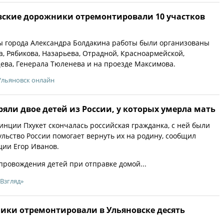
овские дорожники отремонтировали 10 участков
ы города Александра Болдакина работы были организованы
а, Рябикова, Назарьева, Отрадной, Красноармейской,
ева, Генерала Тюленева и на проезде Максимова.
Ульяновск онлайн
ряли двое детей из России, у которых умерла мать
инции Пхукет скончалась российская гражданка, с ней были
ульство России помогает вернуть их на родину, сообщил
ции Егор Иванов.
провождения детей при отправке домой...
«Взгляд»
ники отремонтировали в Ульяновске десять