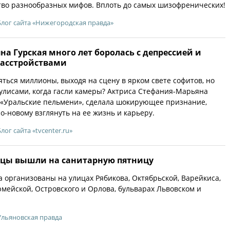
во разно­образных мифов. Вплоть до самых шизофренических!
Блог сайта «Нижегородская правда»
а Гурская много лет боролась с депрессией и
асстройствами
яться миллионы, выходя на сцену в ярком свете софитов, но
кулисами, когда гасли камеры? Актриса Стефания-Марьяна
у «Уральские пельмени», сделала шокирующее признание,
о-новому взглянуть на ее жизнь и карьеру.
Блог сайта «tvcenter.ru»
вцы вышли на санитарную пятницу
а организованы на улицах Рябикова, Октябрьской, Варейкиса,
мейской, Островского и Орлова, бульварах Львовском и
Ульяновская правда