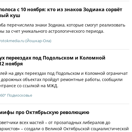
олоса с 10 ноября: кто из знаков Зодиака сорвёт
ный куш
оба перечислила знаки Зодиака, которые смогут реализовать
ы за счет уникального астрологического периода.
Potokmedia.ru (Йошкар-Ола)
ух переездах под Подольском и Коломной
12 ноября
ей на двух переездах под Подольском и Коломной ограничат
На дорожных объектах пройдут ремонтные работы, сообщили
нтрансе со ссылкой на МЖД.
360° Подмосковье
 мифы про Октябрьскую революцию
советчики всех мастей – от прозападных либералов до
рхистов» – создали о Великой Октябрьской социалистической