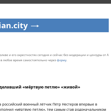
ian.city
олкве и его окрестностях сегодня и сейчас без модерации и цензуры от А
о в любое время самостоятельно через
форму
.
сделавший «мёртвую петлю» «живой»
да российский военный лётчик Пётр Нестеров впервые в
ыполнил «мёртвую петлю», тем самым став родоначальником