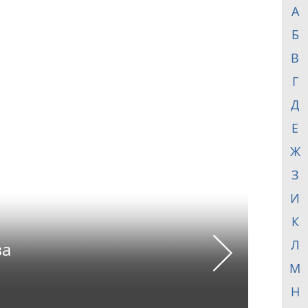
А
Б
В
Г
Д
Е
Ж
З
И
К
Л
ва
Next
М
Н