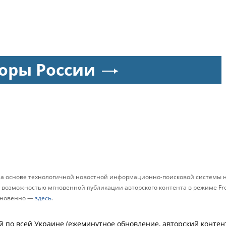
оры России
 на основе технологичной новостной информационно-поисковой системы н
возможностью мгновенной публикации авторского контента в режиме Free
мгновенно —
здесь
.
й по всей Украине (ежеминутное обновление, авторский контент