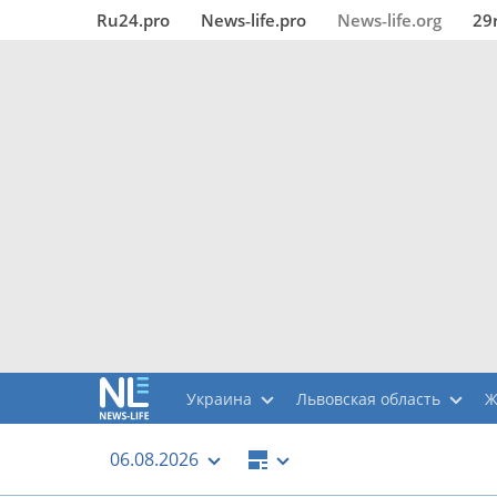
Ru24.pro
News‑life.pro
News‑life.org
29
Украина
Львовская область
Ж
06.08.2026