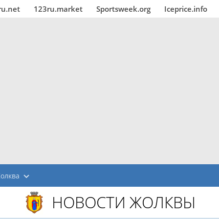
ru.net
123ru.market
Sportsweek.org
Iceprice.info
олква
НОВОСТИ ЖОЛКВЫ