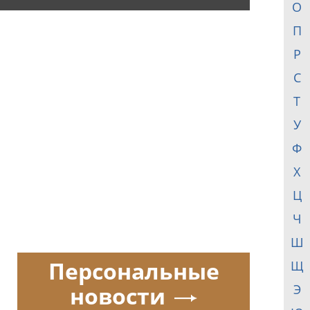
О
П
Р
С
Т
У
Ф
Х
Ц
Ч
Ш
Персональные
Щ
новости
Э