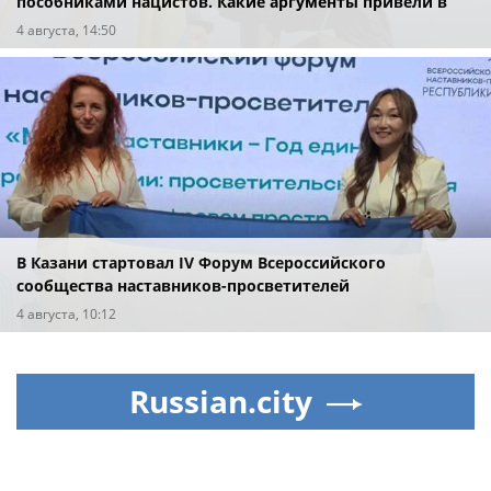
пособниками нацистов. Какие аргументы привели в
суде?
4 августа, 14:50
В Казани стартовал IV Форум Всероссийского
сообщества наставников-просветителей
4 августа, 10:12
Russian.city