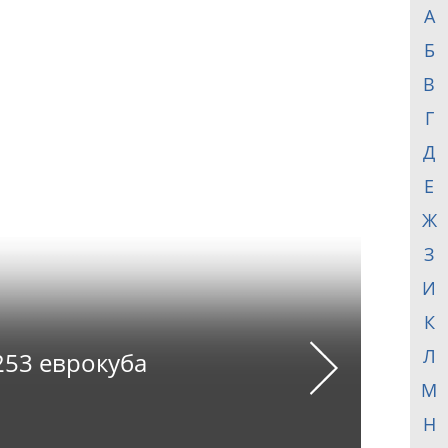
А
Б
В
Г
Д
Е
Ж
З
И
К
Л
253 еврокуба
Next
М
Н