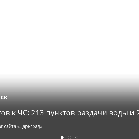
ск
ов к ЧС: 213 пунктов раздачи воды и 
ог сайта «Царьград»
1
2
3