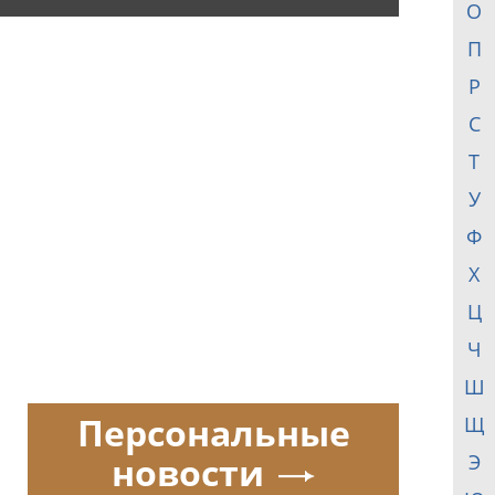
О
П
Р
С
Т
У
Ф
Х
Ц
Ч
Ш
Персональные
Щ
новости
Э