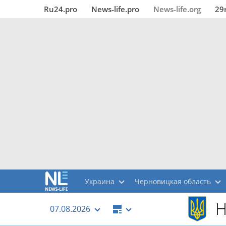
Ru24.pro
News‑life.pro
News‑life.org
29
Украина
Черновицкая область
Н
07.08.2026