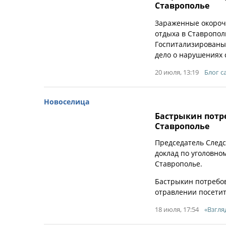
Ставрополье
Зараженные окорочк
отдыха в Ставропол
Госпитализированы 
дело о нарушениях 
20 июля, 13:19
Блог с
Новоселица
Бастрыкин потр
Ставрополье
Председатель Следс
доклад по уголовно
Ставрополье.
Бастрыкин потребов
отравлении посетит
18 июля, 17:54
«Взгля