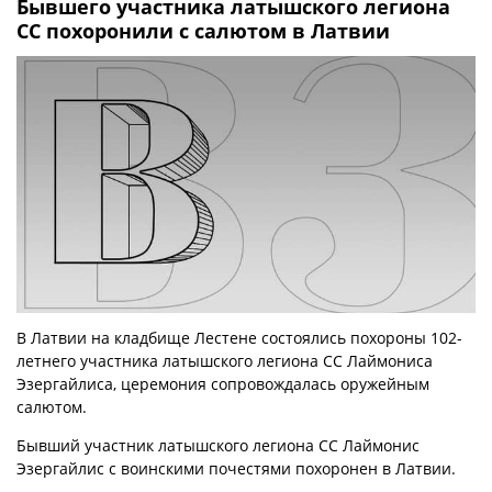
Бывшего участника латышского легиона
СС похоронили с салютом в Латвии
В Латвии на кладбище Лестене состоялись похороны 102-
летнего участника латышского легиона СС Лаймониса
Эзергайлиса, церемония сопровождалась оружейным
салютом.
Бывший участник латышского легиона СС Лаймонис
Эзергайлис с воинскими почестями похоронен в Латвии.