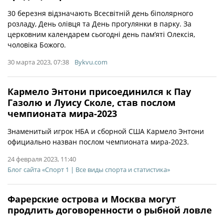
30 березня відзначають Всесвітній день біполярного
розладу, День олівця та День прогулянки в парку. За
церковним календарем сьогодні день пам’яті Олексія,
чоловіка Божого.
30 марта 2023, 07:38
Bykvu.com
Кармело Энтони присоединился к Пау
Газолю и Луису Сколе, став послом
чемпионата мира-2023
Знаменитый игрок НБА и сборной США Кармело Энтони
официально назван послом чемпионата мира-2023.
24 февраля 2023, 11:40
Блог сайта «Спорт 1 | Все виды спорта и статистика»
Фарерские острова и Москва могут
продлить договоренности о рыбной ловле