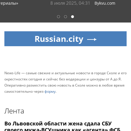
8 июля 2025, 04:31
Bykvu.com
1
2
3
Russian.city
News-Life — самые свежие и актуальные новости в городе Сколе и его
окрестностях сегодня и сейчас без модерации и цензуры от А до Я.
Оперативно разместить свою новость в Сколе можно в любое время
самостоятельно через
форму
.
Лента
Во Львовской области жена сдала СБУ
своего мужа-ВСУшника как «агента» ФСБ