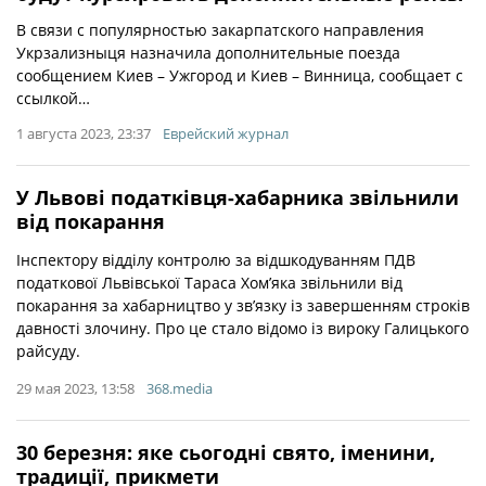
В связи с популярностью закарпатского направления
Укрзализныця назначила дополнительные поезда
сообщением Киев – Ужгород и Киев – Винница, сообщает с
ссылкой…
1 августа 2023, 23:37
Еврейский журнал
У Львові податківця-хабарника звільнили
від покарання
Інспектору відділу контролю за відшкодуванням ПДВ
податкової Львівської Тараса Хом’яка звільнили від
покарання за хабарництво у зв’язку із завершенням строків
давності злочину. Про це стало відомо із вироку Галицького
райсуду.
29 мая 2023, 13:58
368.media
30 березня: яке сьогодні свято, іменини,
традиції, прикмети