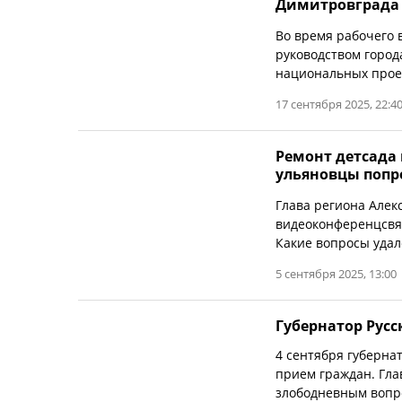
Димитровграда
Во время рабочего 
руководством горо
национальных прое
17 сентября 2025, 22:4
Ремонт детсада 
ульяновцы попр
Глава региона Алек
видеоконференцсвяз
Какие вопросы удал
5 сентября 2025, 13:00
Губернатор Рус
4 сентября губерна
прием граждан. Гла
злободневным вопро