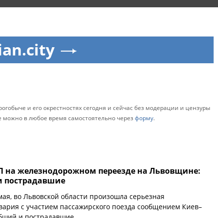
ian.city
рогобыче и его окрестностях сегодня и сейчас без модерации и цензуры
че можно в любое время самостоятельно через
форму
.
П на железнодорожном переезде на Львовщине:
и пострадавшие
 мая, во Львовской области произошла серьезная
ария с участием пассажирского поезда сообщением Киев–
ибший и пострадавшие