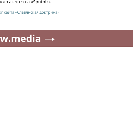
го агентства «Sputnik»...
ог сайта «Славянская доктрина»
w.media