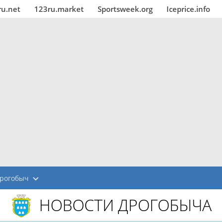
ru.net
123ru.market
Sportsweek.org
Iceprice.info
рогобыч
НОВОСТИ ДРОГОБЫЧА