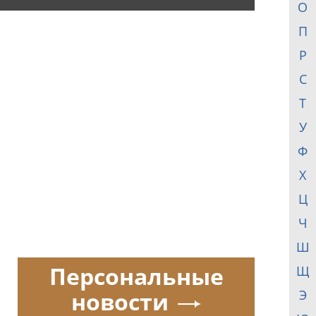
О
П
Р
С
Т
У
Ф
Х
Ц
Ч
Ш
Персональные
Щ
новости
Э