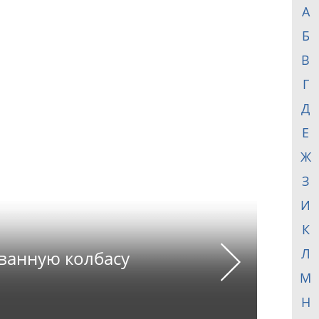
А
Б
В
Г
Д
Е
Ж
З
И
К
Л
ванную колбасу
Next
М
Н