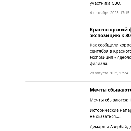
участника СВО.
4 сентября 2025, 17:15
Красногорский 
экспозицию к 8
Как сообщили корр
сентября в Красног
экспозиция «Идеоло
филиала.
28 августа 2025, 12:24
Мечты сбываютс
Мечты сбываются: Н
Исторические напёрс
не оказаться...…
Демарши Азербайджа