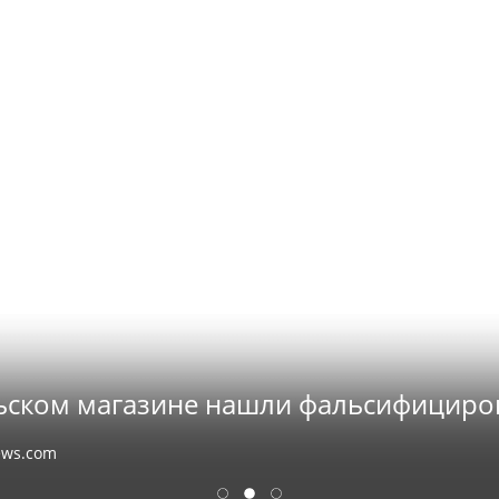
ском магазине нашли фальсифициро
ews.com
1
2
3