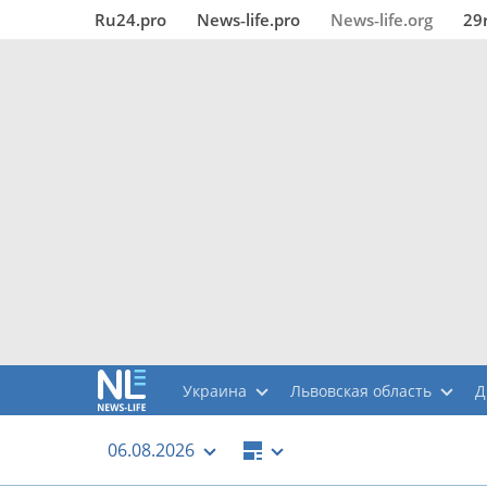
Ru24.pro
News‑life.pro
News‑life.org
29
Украина
Львовская область
Д
06.08.2026