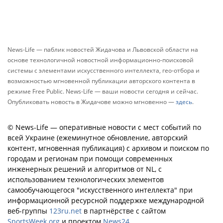
News-Life — паблик новостей Жидачова и Львовской области на
основе технологичной новостной информационно-поисковой
системы с элементами искусственного интеллекта, гео-отбора и
возможностью мгновенной публикации авторского контента в
режиме Free Public. News-Life — ваши новости сегодня и сейчас.
Опубликовать новость в Жидачове можно мгновенно —
здесь
.
© News-Life — оперативные новости с мест событий по
всей Украине (ежеминутное обновление, авторский
контент, мгновенная публикация) с архивом и поиском по
городам и регионам при помощи современных
инженерных решений и алгоритмов от NL, с
использованием технологических элементов
самообучающегося "искусственного интеллекта" при
информационной ресурсной поддержке международной
веб-группы
123ru.net
в партнёрстве с сайтом
SportsWeek.org
и проектом
News24
.