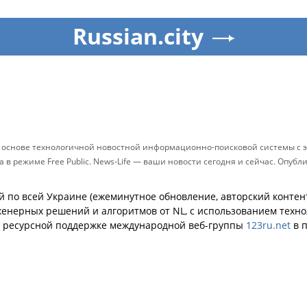
Russian.city
а основе технологичной новостной информационно-поисковой системы с э
в режиме Free Public. News-Life — ваши новости сегодня и сейчас. Опуб
й по всей Украине (ежеминутное обновление, авторский контент
енерных решений и алгоритмов от NL, с использованием техн
й ресурсной поддержке международной веб-группы
123ru.net
в п