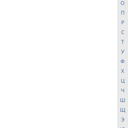
О
П
Р
С
Т
У
Ф
Х
Ц
Ч
Ш
Щ
Э