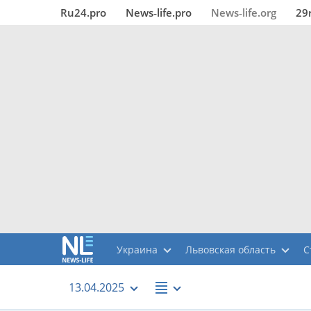
Ru24.pro
News‑life.pro
News‑life.org
29
Украина
Львовская область
С
13.04.2025