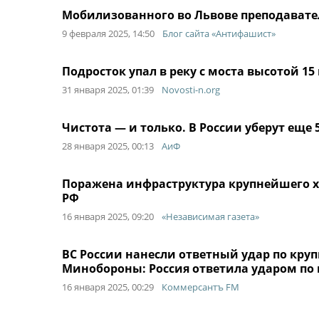
Мобилизованного во Львове преподават
9 февраля 2025, 14:50
Блог сайта «Антифашист»
Подросток упал в реку с моста высотой 15
31 января 2025, 01:39
Novosti-n.org
Чистота — и только. В России уберут еще 
28 января 2025, 00:13
АиФ
Поражена инфраструктура крупнейшего х
РФ
16 января 2025, 09:20
«Независимая газета»
ВС России нанесли ответный удар по кру
Минобороны: Россия ответила ударом по 
16 января 2025, 00:29
Коммерсантъ FM