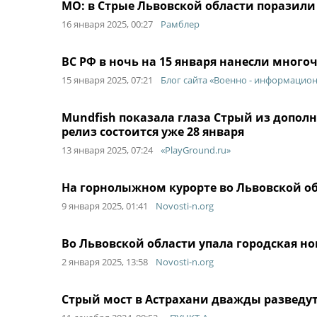
МО: в Стрые Львовской области поразил
16 января 2025, 00:27
Рамблер
ВС РФ в ночь на 15 января нанесли мног
15 января 2025, 07:21
Блог сайта «Военно - информацио
Mundfish показала глаза Стрый из дополне
релиз состоится уже 28 января
13 января 2025, 07:24
«PlayGround.ru»
На горнолыжном курорте во Львовской об
9 января 2025, 01:41
Novosti-n.org
Во Львовской области упала городская но
2 января 2025, 13:58
Novosti-n.org
Стрый мост в Астрахани дважды разведу