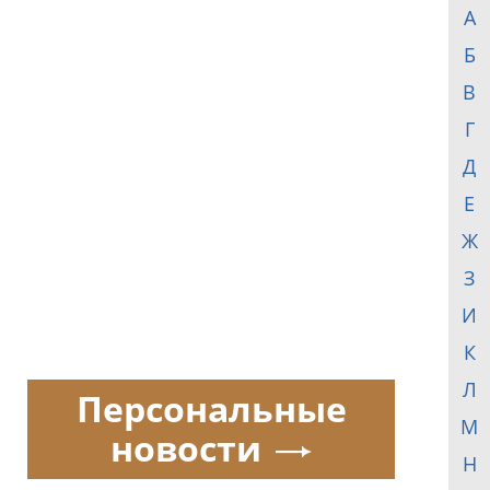
А
Б
В
Г
Д
Е
Ж
З
И
К
Л
Персональные
М
новости
Н