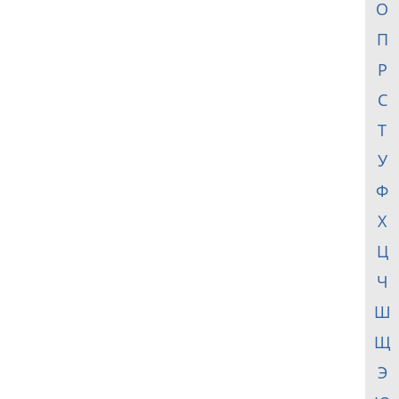
О
П
Р
С
Т
У
Ф
Х
Ц
Ч
Ш
Щ
Э