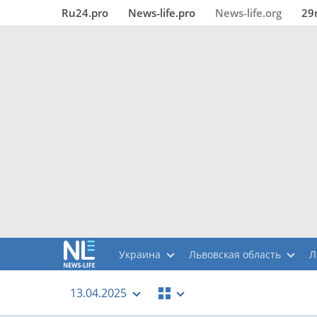
Ru24.pro
News‑life.pro
News‑life.org
29
Украина
Львовская область
Л
13.04.2025