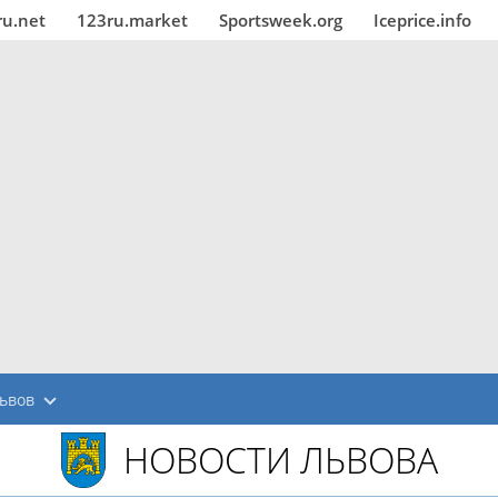
ru.net
123ru.market
Sportsweek.org
Iceprice.info
ьвов
НОВОСТИ ЛЬВОВА