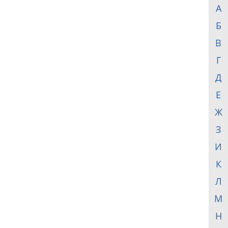
А
Б
В
Г
Д
Е
Ж
З
И
К
Л
М
Н