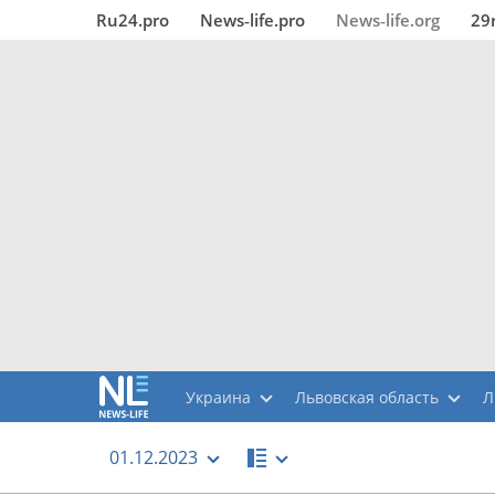
Ru24.pro
News‑life.pro
News‑life.org
29
Украина
Львовская область
Л
01.12.2023