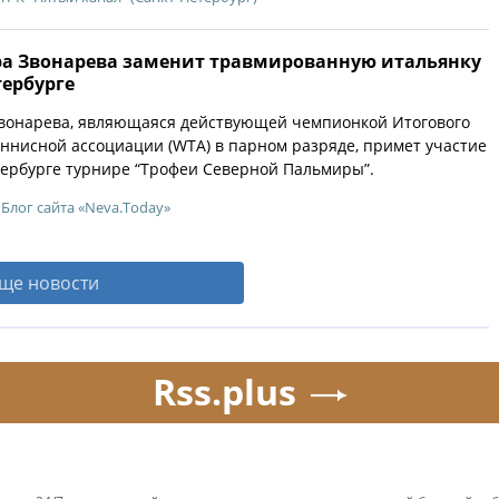
ра Звонарева заменит травмированную итальянку
тербурге
Звонарева, являющаяся действующей чемпионкой Итогового
ннисной ассоциации (WTA) в парном разряде, примет участие
ербурге турнире “Трофеи Северной Пальмиры”.
Блог сайта «Neva.Today»
ще новости
Rss.plus