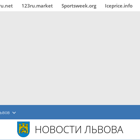
ru.net
123ru.market
Sportsweek.org
Iceprice.info
ьвов
НОВОСТИ ЛЬВОВА