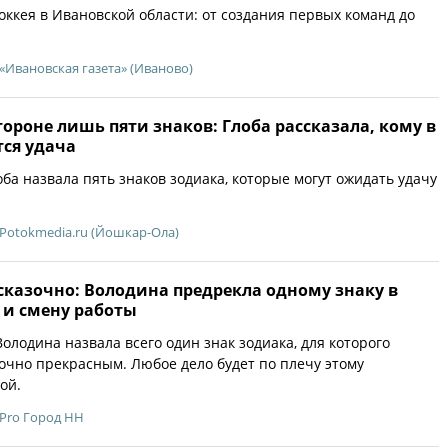
оккея в Ивановской области: от создания первых команд до
«Ивановская газета» (Иваново)
стороне лишь пяти знаков: Глоба рассказала, кому в
тся удача
ба назвала пять знаков зодиака, которые могут ожидать удачу
Potokmedia.ru (Йошкар-Ола)
сказочно: Володина предрекла одному знаку в
 и смену работы
олодина назвала всего один знак зодиака, для которого
зочно прекрасным. Любое дело будет по плечу этому
ой.
Pro Город НН