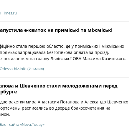
FTimes.ru
апустила е-квиток на приміські та міжміські
фіційно стала першою областю, де у приміських і міжміських
апрямках запрацювала безготівкова оплата за проїзд,
 з посиланням на голову Львівської ОВА Максима Козицького.
Odessa-biz.info (Измаил)
апова и Шевченко стали молодоженами перед
ербурге
 две ракетки мира Анастасия Потапова и Александр Шевченко
портсмены расписались во дворце бракосочетания на
жной.
Блог сайта «Neva.Today»