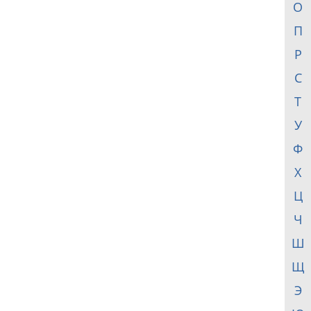
О
П
Р
С
Т
У
Ф
Х
Ц
Ч
Ш
Щ
Э