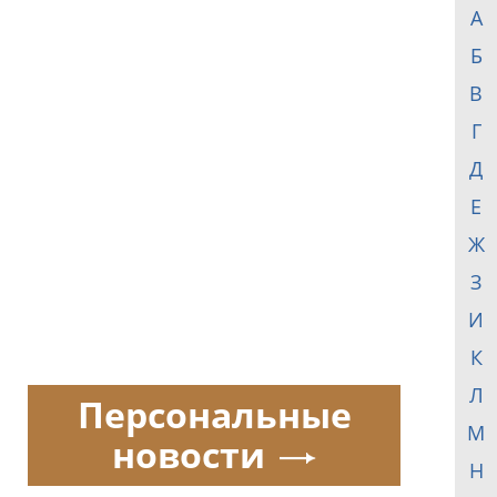
А
Б
В
Г
Д
Е
Ж
З
И
К
Л
Персональные
М
новости
Н