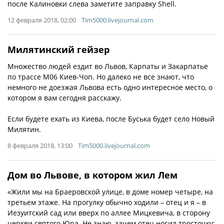
после Калиновки слева заметите заправку Shell.
12 февраля 2018, 02:00
Tim5000.livejournal.com
Милятинский гейзер
Множество людей ездит во Львов, Карпаты и Закарпатье
по трассе M06 Киев-Чоп. Но далеко не все знают, что
немного не доезжая Львова есть одно интересное место, о
котором я вам сегодня расскажу.
Если будете ехать из Киева, после Буська будет село Новый
Милятин.
8 февраля 2018, 13:00
Tim5000.livejournal.com
Дом во Львове, в котором жил Лем
«Жили мы на Браеровской улице, в доме номер четыре, на
третьем этаже. На прогулку обычно ходили – отец и я – в
Иезуитский сад или вверх по аллее Мицкевича, в сторону
церкви святого Юра. Не знаю, зачем отец носил тросточку: