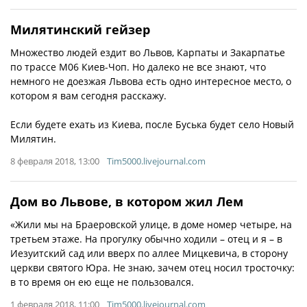
Милятинский гейзер
Множество людей ездит во Львов, Карпаты и Закарпатье
по трассе M06 Киев-Чоп. Но далеко не все знают, что
немного не доезжая Львова есть одно интересное место, о
котором я вам сегодня расскажу.
Если будете ехать из Киева, после Буська будет село Новый
Милятин.
8 февраля 2018, 13:00
Tim5000.livejournal.com
Дом во Львове, в котором жил Лем
«Жили мы на Браеровской улице, в доме номер четыре, на
третьем этаже. На прогулку обычно ходили – отец и я – в
Иезуитский сад или вверх по аллее Мицкевича, в сторону
церкви святого Юра. Не знаю, зачем отец носил тросточку:
в то время он ею еще не пользовался.
1 февраля 2018, 11:00
Tim5000.livejournal.com