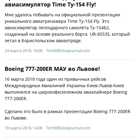
авиасимулятор Time Tу-154 Fly!
Мне удалось побывать на официальной презентации
уникального авиатренажера Time Tу-154 Fly. Это
авиасимулятор легендарного самолёта Ту-154Б2,
созданный на основе реального борта UR-85535, который
летал в Бориспольском авиаотряде.
24 марта 2018, 16:00
Tim5000.livejournal.com
Boeing 777-200ER МАУ во Львове!
16 марта 2018 года один из привычных рейсов
Международных Авиалиний Украины Киев-Львов-Киев
выполнялся на широкофюзеляжном авиалайнере Boeing
777-200ER.
Сделано это было в рамках презентации Boeing 777-200ER
во Львове.
18 марта 2018, 14:00
Tim5000.livejournal.com