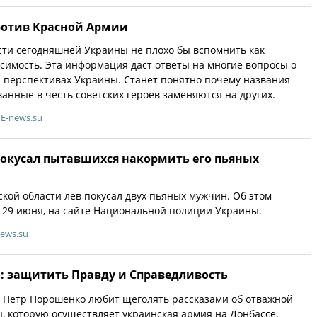
ротив Красной Армии
ти сегодняшней Украины не плохо бы вспомнить как
исимость. Эта информация даст ответы на многие вопросы о
 перспективах Украины. Станет понятно почему названия
ванные в честь советских героев заменяются на других.
E-news.su
покусал пытавшихся накормить его пьяных
ской области лев покусал двух пьяных мужчин. Об этом
, 29 июня, на сайте Национальной полиции Украины.
news.su
»: защитить Правду и Справедливость
 Петр Порошенко любит щеголять рассказами об отважной
, которую осуществляет украинская армия на Донбассе.