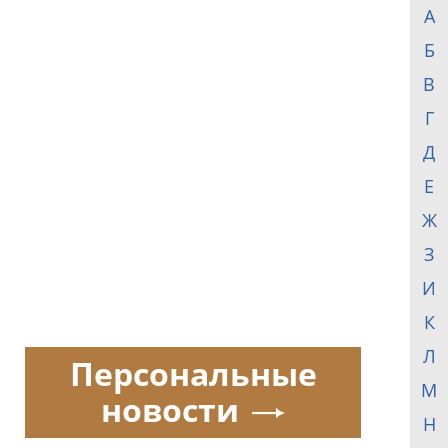
А
Б
В
Г
Д
Е
Ж
З
И
К
Л
Персональные
М
новости
Н