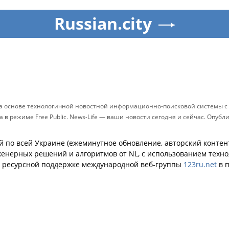
Russian.city
на основе технологичной новостной информационно-поисковой системы с 
в режиме Free Public. News-Life — ваши новости сегодня и сейчас. Опуб
й по всей Украине (ежеминутное обновление, авторский контент
енерных решений и алгоритмов от NL, с использованием техн
й ресурсной поддержке международной веб-группы
123ru.net
в п