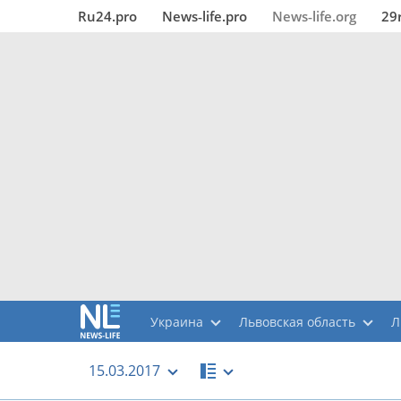
Ru24.pro
News‑life.pro
News‑life.org
29
Украина
Львовская область
Л
15.03.2017