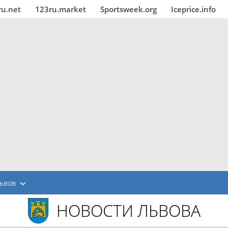
ru.net
123ru.market
Sportsweek.org
Iceprice.info
ьвов
НОВОСТИ ЛЬВОВА