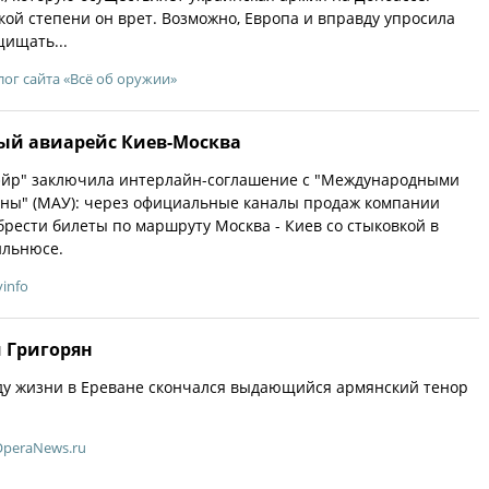
акой степени он врет. Возможно, Европа и вправду упросила
ищать...
лог сайта «Всё об оружии»
вый авиарейс Киев-Москва
йр" заключила интерлайн-соглашение с "Международными
ны" (МАУ): через официальные каналы продаж компании
рести билеты по маршруту Москва - Киев со стыковкой в
ильнюсе.
info
м Григорян
оду жизни в Ереване скончался выдающийся армянский тенор
OperaNews.ru