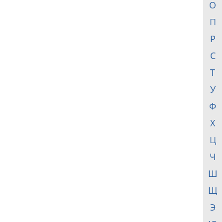
О
П
Р
С
Т
У
Ф
Х
Ц
Ч
Ш
Щ
Э