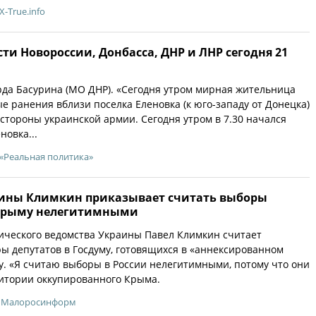
X-True.info
ти Новороссии, Донбасса, ДНР и ЛНР сегодня 21
да Басурина (МО ДНР). «Сегодня утром мирная жительница
е ранения вблизи поселка Еленовка (к юго-западу от Донецка)
 стороны украинской армии. Сегодня утром в 7.30 начался
новка...
«Реальная политика»
ины Климкин приказывает считать выборы
 Крыму нелегитимными
ического ведомства Украины Павел Климкин считает
 депутатов в Госдуму, готовящихся в «аннексированном
. «Я считаю выборы в России нелегитимными, потому что они
итории оккупированного Крыма.
Малоросинформ