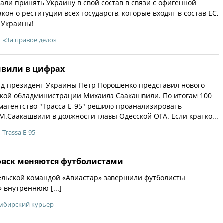
азали принять Украину в свой состав в связи с офигенной
он о реституции всех государств, которые входят в состав ЕС,
 Украины!
«За правое дело»
швили в цифрах
ад президент Украины Петр Порошенко представил нового
ской обладминистрации Михаила Саакашвили. По итогам 100
агентство "Трасса Е-95" решило проанализировать
М.Саакашвили в должности главы Одесской ОГА. Если кратко...
Trassa E-95
овск меняются футболистами
ельской командой «Авиастар» завершили футболисты
 внутреннюю [...]
мбирский курьер