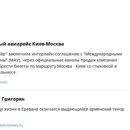
вый авиарейс Киев-Москва
йр" заключила интерлайн-соглашение с "Международными
ны" (МАУ): через официальные каналы продаж компании
рести билеты по маршруту Москва - Киев со стыковкой в
ильнюсе.
info
м Григорян
оду жизни в Ереване скончался выдающийся армянский тенор
OperaNews.ru