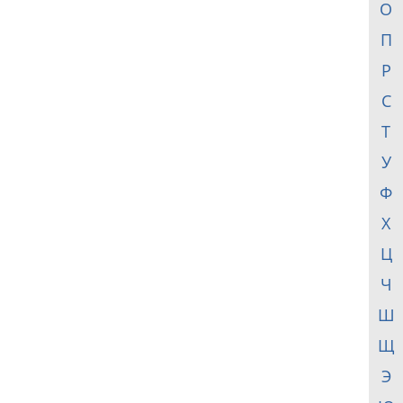
О
П
Р
С
Т
У
Ф
Х
Ц
Ч
Ш
Щ
Э