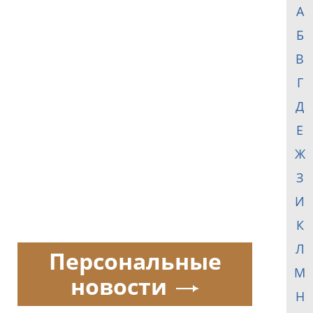
А
Б
В
Г
Д
Е
Ж
З
И
К
Л
Персональные
М
новости
Н