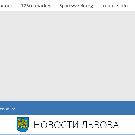
ru.net
123ru.market
Sportsweek.org
Iceprice.info
ьвов
НОВОСТИ ЛЬВОВА