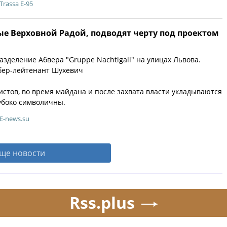
Trassa E-95
е Верховной Радой, подводят черту под проектом
зделение Абвера "Gruppe Nachtigall" на улицах Львова.
бер-лейтенант Шухевич
стов, во время майдана и после захвата власти укладываются
лубоко символичны.
E-news.su
ще новости
Rss.plus