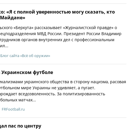
: «Я с полной уверенностью могу сказать, кто
а Майдане»
ьского «Беркута» рассказывает «Журналистской правде» о
пецподразделения МВД России. Президент России Владимир
трудников органов внутренних дел с профессиональным
л...
Блог сайта «Всё об оружии»
в Украинском футболе
кализмами украинского общества в сторону нацизма, расовая
тбольном мире Украины не удивляет, а пугает.
орождает вседозволенность. За политизированность
больных матчах...
FRFootball.ru
ал пас по центру