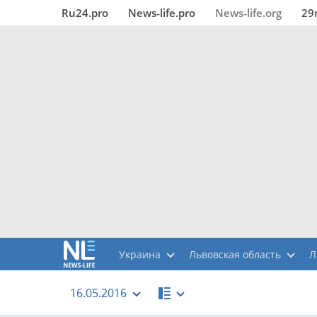
Ru24.pro
News‑life.pro
News‑life.org
29
Украина
Львовская область
Л
16.05.2016