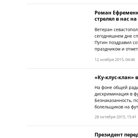
Роман Ефременко
стрелял в нас н
Ветеран севастопол
сегодняшнем дне с
Путин поздравил со
праздником и отмети
12 ноября 2015, 04:46
«Ку-клус-клан» 
На фоне общей ради
дискриминация в фу
Безнаказанность, п
болельщиков на фут
28 октября 2015, 15:41
Президент перед