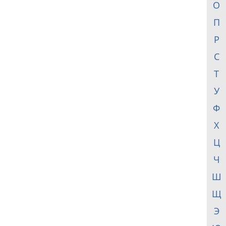
О
П
Р
С
Т
У
Ф
Х
Ц
Ч
Ш
Щ
Э