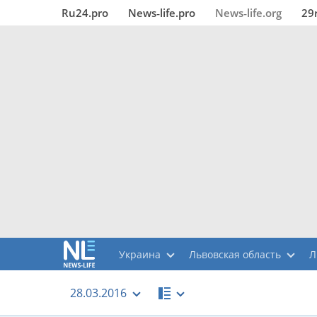
Ru24.pro
News‑life.pro
News‑life.org
29
Украина
Львовская область
Л
28.03.2016