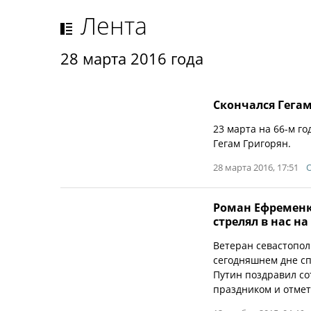
Лента
28 марта 2016 года
Скончался Гега
23 марта на 66-м г
Гегам Григорян.
28 марта 2016, 17:51
Роман Ефременко
стрелял в нас н
Ветеран севастопол
сегодняшнем дне с
Путин поздравил со
праздником и отмети