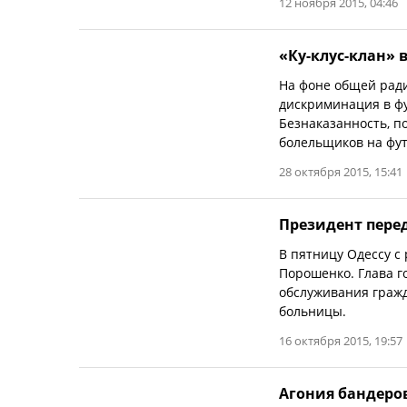
12 ноября 2015, 04:46
«Ку-клус-клан» 
На фоне общей ради
дискриминация в фу
Безнаказанность, п
болельщиков на фут
28 октября 2015, 15:41
Президент перед
В пятницу Одессу с
Порошенко. Глава г
обслуживания граж
больницы.
16 октября 2015, 19:57
Агония бандеро