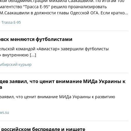
ской обладминистрации Михаила Саакашвили. По итогам 100
агентство "Трасса Е-95" решило проанализировать
М.Саакашвили в должности главы Одесской ОГА. Если кратко...
Trassa E-95
овск меняются футболистами
ельской командой «Авиастар» завершили футболисты
 внутреннюю [...]
мбирский курьер
ев заявил, что ценит внимание МИДа Украины к
а
заявил, что ценит внимание МИДа Украины к развитию
ws.su
 российском беспределе и нищете