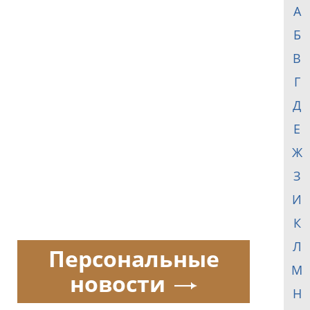
А
Б
В
Г
Д
Е
Ж
З
И
К
Л
Персональные
М
новости
Н