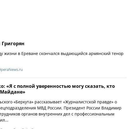
м Григорян
оду жизни в Ереване скончался выдающийся армянский тенор
OperaNews.ru
: «Я с полной уверенностью могу сказать, кто
а Майдане»
ьского «Беркута» рассказывает «Журналистской правде» о
пецподразделения МВД России. Президент России Владимир
трудников органов внутренних дел с профессиональным
л...