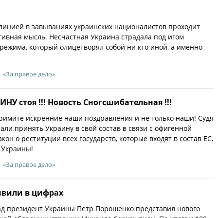
линией в завываниях украинских националистов проходит
тивная мысль. Несчастная Украина страдала под игом
режима, который олицетворял собой ни кто иной, а именно
«За правое дело»
НУ стоя !!! Новость Сногсшибательная !!!
примите искренние наши поздравления и не только наши! Судя
азали принять Украину в свой состав в связи с офигенной
он о реституции всех государств, которые входят в состав ЕС,
 Украины!
«За правое дело»
швили в цифрах
ад президент Украины Петр Порошенко представил нового