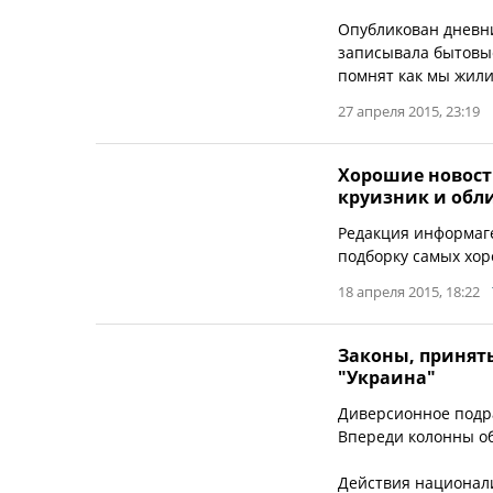
Опубликован дневн
записывала бытовые
помнят как мы жили в
27 апреля 2015, 23:19
Хорошие новост
круизник и обл
Редакция информаге
подборку самых хор
18 апреля 2015, 18:22
Законы, приняты
"Украина"
Диверсионное подра
Впереди колонны о
Действия национали