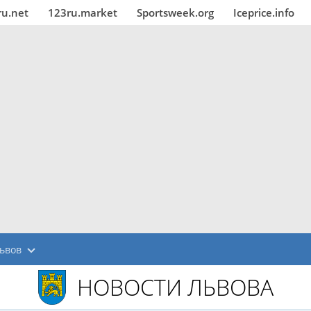
ru.net
123ru.market
Sportsweek.org
Iceprice.info
ьвов
НОВОСТИ ЛЬВОВА