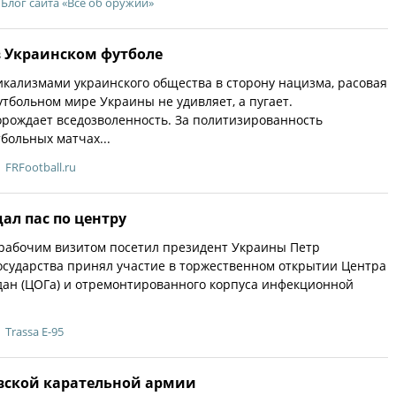
Блог сайта «Всё об оружии»
в Украинском футболе
кализмами украинского общества в сторону нацизма, расовая
тбольном мире Украины не удивляет, а пугает.
орождает вседозволенность. За политизированность
больных матчах...
FRFootball.ru
ал пас по центру
 рабочим визитом посетил президент Украины Петр
осударства принял участие в торжественном открытии Центра
дан (ЦОГа) и отремонтированного корпуса инфекционной
Trassa E-95
вской карательной армии