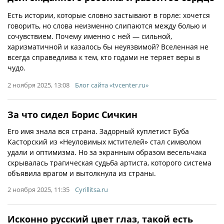
Есть истории, которые словно застывают в горле: хочется
говорить, но слова неизменно слипаются между болью и
сочувствием. Почему именно с ней — сильной,
харизматичной и казалось бы неуязвимой? Вселенная не
всегда справедлива к тем, кто годами не теряет веры в
чудо.
2 ноября 2025, 13:08
Блог сайта «tvcenter.ru»
За что сидел Борис Сичкин
Его имя знала вся страна. Задорный куплетист Буба
Касторский из «Неуловимых мстителей» стал символом
удали и оптимизма. Но за экранным образом весельчака
скрывалась трагическая судьба артиста, которого система
объявила врагом и вытолкнула из страны.
2 ноября 2025, 11:35
Cyrillitsa.ru
Исконно русский цвет глаз, такой есть