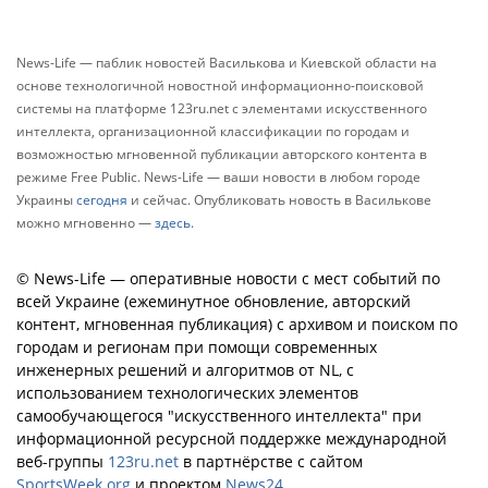
News-Life — паблик новостей Василькова и Киевской области на
основе технологичной новостной информационно-поисковой
системы на платформе 123ru.net с элементами искусственного
интеллекта, организационной классификации по городам и
возможностью мгновенной публикации авторского контента в
режиме Free Public. News-Life — ваши новости в любом городе
Украины
сегодня
и сейчас. Опубликовать новость в Василькове
можно мгновенно —
здесь
.
© News-Life — оперативные новости с мест событий по
всей Украине (ежеминутное обновление, авторский
контент, мгновенная публикация) с архивом и поиском по
городам и регионам при помощи современных
инженерных решений и алгоритмов от NL, с
использованием технологических элементов
самообучающегося "искусственного интеллекта" при
информационной ресурсной поддержке международной
веб-группы
123ru.net
в партнёрстве с сайтом
SportsWeek.org
и проектом
News24
.