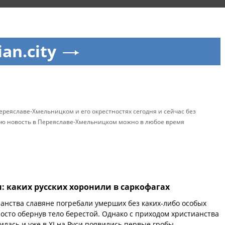
ian.city
ереяславе-Хмельницком и его окрестностях сегодня и сейчас без
вою новость в Переяславе-Хмельницком можно в любое время
 каких русских хоронили в саркофагах
анства славяне погребали умерших без каких-либо особых
осто обернув тело берестой. Однако с приходом христианства
илась и уже в XI на Руси появились первые гробы.