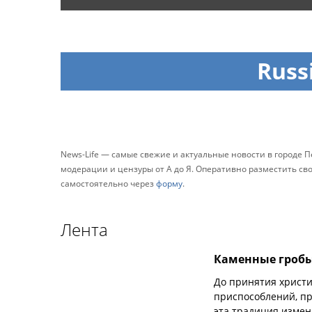
Russ
News-Life — самые свежие и актуальные новости в городе П
модерации и цензуры от А до Я. Оперативно разместить с
самостоятельно через
форму
.
Лента
Каменные гробы:
До принятия христи
приспособлений, пр
эта традиция измен