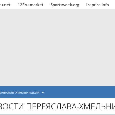
ru.net
123ru.market
Sportsweek.org
Iceprice.info
реяслав-Хмельницкий
ВОСТИ ПЕРЕЯСЛАВА-ХМЕЛЬН