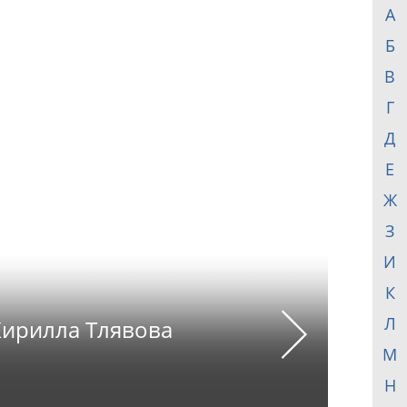
А
Б
В
Г
Д
Е
Ж
З
И
К
Л
 Кирилла Тлявова
Next
М
Н