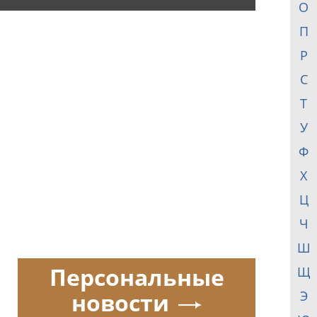
О
П
Р
С
Т
У
Ф
Х
Ц
Ч
Ш
Персональные
Щ
новости
Э