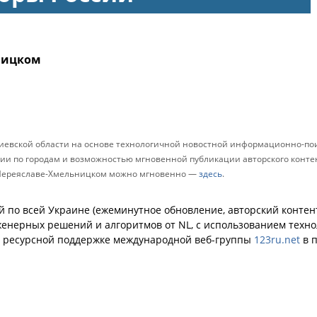
ницком
Киевской области на основе технологичной новостной информационно-пои
и по городам и возможностью мгновенной публикации авторского контент
в Переяславе-Хмельницком можно мгновенно —
здесь
.
й по всей Украине (ежеминутное обновление, авторский контент
енерных решений и алгоритмов от NL, с использованием техн
й ресурсной поддержке международной веб-группы
123ru.net
в п