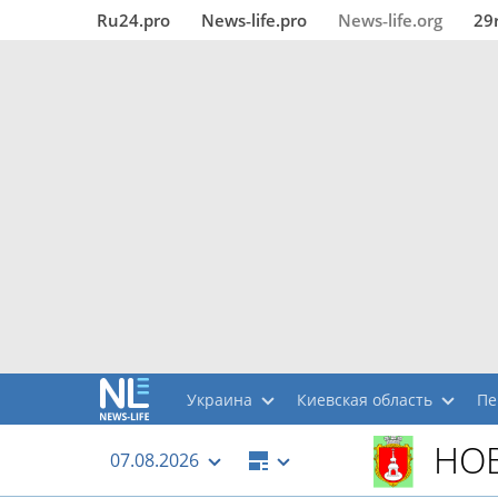
Ru24.pro
News‑life.pro
News‑life.org
29
Украина
Киевская область
Пе
НО
07.08.2026