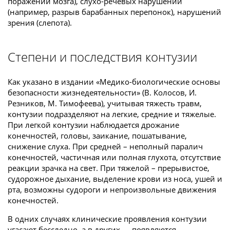
поражении мозга), слухо-речевых нарушений
(например, разрыв барабанных перепонок), нарушений
зрения (слепота).
Степени и последствия контузии
Как указано в издании «Медико-биологические основы
безопасности жизнедеятельности» (В. Колосов, И.
Резников, М. Тимофеева), учитывая тяжесть травм,
контузии подразделяют на легкие, средние и тяжелые.
При легкой контузии наблюдается дрожание
конечностей, головы, заикание, пошатывание,
снижение слуха. При средней – неполный паралич
конечностей, частичная или полная глухота, отсутствие
реакции зрачка на свет. При тяжелой – прерывистое,
судорожное дыхание, выделение крови из носа, ушей и
рта, возможны судороги и непроизвольные движения
конечностей.
В одних случаях клинические проявления контузии
угасают бесследно, а в других — появляются