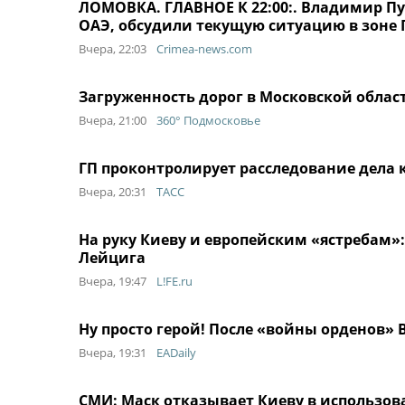
ЛОМОВКА. ГЛАВНОЕ К 22:00:. Владимир Пу
ОАЭ, обсудили текущую ситуацию в зоне 
Вчера, 22:03
Crimea-news.com
Загруженность дорог в Московской област
Вчера, 21:00
360° Подмосковье
ГП проконтролирует расследование дела
Вчера, 20:31
ТАСС
На руку Киеву и европейским «ястребам»:
Лейцига
Вчера, 19:47
L!FE.ru
Ну просто герой! После «войны орденов
Вчера, 19:31
EADaily
СМИ: Маск отказывает Киеву в использова