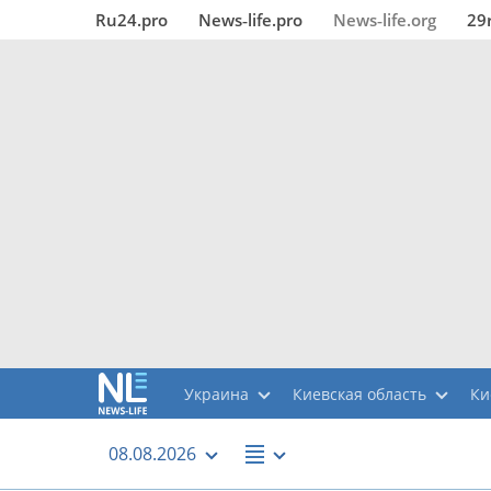
Ru24.pro
News‑life.pro
News‑life.org
29
Украина
Киевская область
Ки
08.08.2026