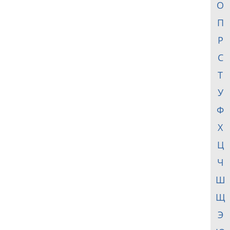
О
П
Р
С
Т
У
Ф
Х
Ц
Ч
Ш
Щ
Э