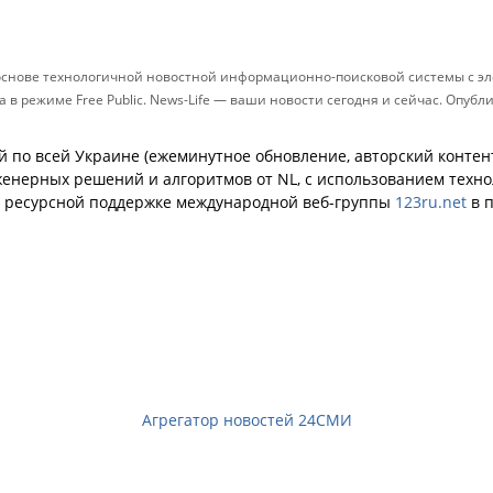
 основе технологичной новостной информационно-поисковой системы с эл
в режиме Free Public. News-Life — ваши новости сегодня и сейчас. Опуб
й по всей Украине (ежеминутное обновление, авторский контент
енерных решений и алгоритмов от NL, с использованием техн
й ресурсной поддержке международной веб-группы
123ru.net
в п