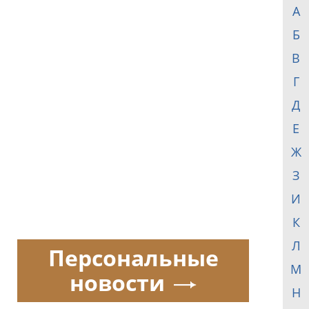
А
Б
В
Г
Д
Е
Ж
З
И
К
Л
Персональные
М
новости
Н