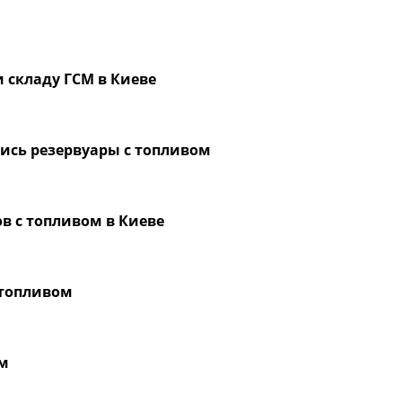
 складу ГСМ в Киеве
лись резервуары с топливом
в с топливом в Киеве
 топливом
ом