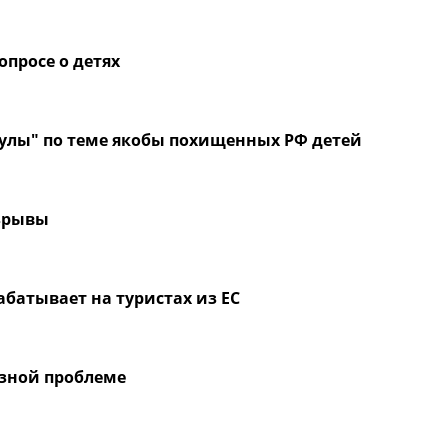
опросе о детях
улы" по теме якобы похищенных РФ детей
взрывы
абатывает на туристах из ЕС
езной проблеме