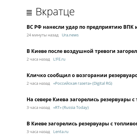
Вкратце
ВС РФ нанесли удар по предприятию ВПК и
24 минуты назад
Ura.news
В Киеве после воздушной тревоги загоре
2 часа назад
L!FE.ru
Кличко сообщил о возгорании резервуаро
2 часа назад
«Российская газета» (Digital RG)
На севере Киева загорелись резервуары с
3 часа назад
«RT» (Russia Today)
В Киеве загорелись резервуары с топлив
3 часа назад
Lenta.ru