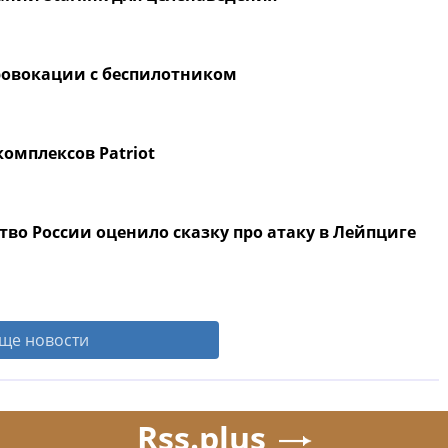
провокации с беспилотником
комплексов Patriot
тво России оценило сказку про атаку в Лейпциге
ще новости
Rss.plus