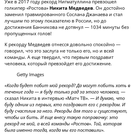
Уже в 2017 году рекорд Нигматуллина превзошел
голкипер «Ростова»
Никита Медведев
. Он достойно
заменил травмированного Сослана Джанаева и стал
лучшим по этому показателю в России, но до
достижения Банникова не дотянул — 1034 минуты без
пропущенных голов!
К рекорду Медведев отнесся довольно спокойно —
говорил, что это заслуга не только его, но и всей
команды. А еще твердил, что первым поздравит
человека, который превзойдет его достижение.
Getty Images
«Когда будет побит мой рекорд? Да могут побить хоть в
течение года — я буду только рад за этого человека,
—
сказал Никита в интервью «Матч ТВ».
— И думаю, что
буду одним из первых, кто поздравит его с рекордом. И
буду счастлив за него. Рекорды для того и существуют,
чтобы их бить. И еще внесу такую поправочку: это
рекорд не мой, а всей команды «Ростов». Той, которая
была именно тогда, когда мы его поставили».