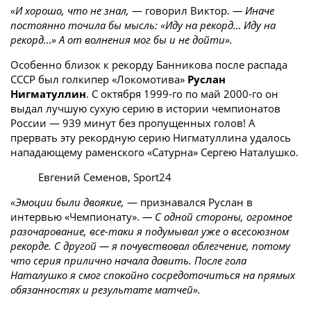
«И хорошо, что не знал,
— говорил Виктор.
— Иначе
постоянно точила бы мысль: «Иду на рекорд… Иду на
рекорд…» А от волнения мог бы и не дойти».
Особенно близок к рекорду Банникова после распада
СССР был голкипер «Локомотива»
Руслан
Нигматуллин
. С октября 1999-го по май 2000-го он
выдал лучшую сухую серию в истории чемпионатов
России — 939 минут без пропущенных голов! А
прервать эту рекордную серию Нигматуллина удалось
нападающему раменского «Сатурна» Сергею Наталушко.
Евгений Семенов, Sport24
«Эмоции были двоякие,
— признавался Руслан в
интервью «Чемпионату».
— С одной стороны, огромное
разочарование, все-таки я подумывал уже о всесоюзном
рекорде. С другой — я почувствовал облегчение, потому
что серия прилично начала давить. После гола
Наталушко я смог спокойно сосредоточиться на прямых
обязанностях и результате матчей».