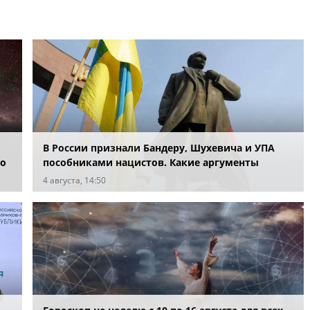
В России признали Бандеру, Шухевича и УПА
по
пособниками нацистов. Какие аргументы
привели в суде?
4 августа, 14:50