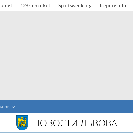
ru.net
123ru.market
Sportsweek.org
Iceprice.info
ьвов
НОВОСТИ ЛЬВОВА