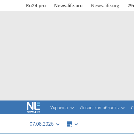
Ru24.pro
News‑life.pro
News‑life.org
29
Украина
Львовская область
Л
07.08.2026