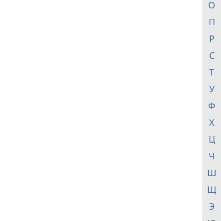
О
П
Р
С
Т
У
Ф
Х
Ц
Ч
Ш
Щ
Э