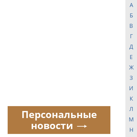
А
Б
В
Г
Д
Е
Ж
З
И
К
Л
Персональные
М
новости
Н