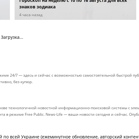
Гороскоп на неделю с 10 по 16 августа для всех
знаков зодиака
4 часа назад
Загрузка...
ежиме 24/7 — здесь и сейчас с возможностью самостоятельной быстрой п
ативно, без купюр.
снове технологичной новостной информационно-поисковой системы с элем
 в режиме Free Public. News-Life — ваши новости сегодня и сейчас. Опу
й по всей Украине (ежеминутное обновление, авторский контент