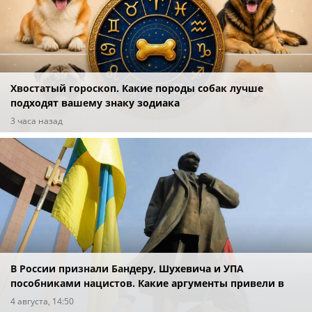
Хвостатый гороскоп. Какие породы собак лучше
подходят вашему знаку зодиака
3 часа назад
В России признали Бандеру, Шухевича и УПА
пособниками нацистов. Какие аргументы привели в
суде?
4 августа, 14:50