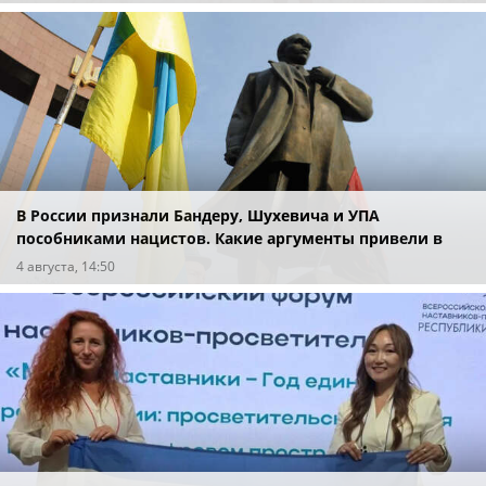
В России признали Бандеру, Шухевича и УПА
пособниками нацистов. Какие аргументы привели в
суде?
4 августа, 14:50