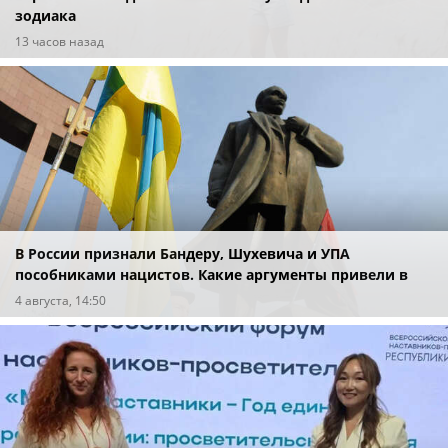
зодиака
13 часов назад
В России признали Бандеру, Шухевича и УПА
пособниками нацистов. Какие аргументы привели в
суде?
4 августа, 14:50