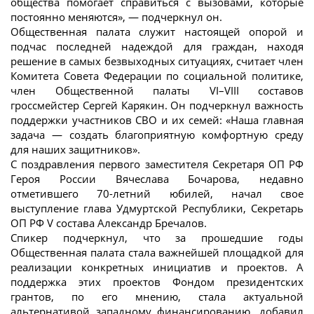
общества помогает справиться с вызовами, которые
постоянно меняются», — подчеркнул он.
Общественная палата служит настоящей опорой и
подчас последней надеждой для граждан, находя
решение в самых безвыходных ситуациях, считает член
Комитета Совета Федерации по социальной политике,
член Общественной палаты VI–VIII составов
гроссмейстер Сергей Карякин. Он подчеркнул важность
поддержки участников СВО и их семей: «Наша главная
задача — создать благоприятную комфортную среду
для наших защитников».
С поздравления первого заместителя Секретаря ОП РФ
Героя России Вячеслава Бочарова, недавно
отметившего 70-летний юбилей, начал свое
выступление глава Удмуртской Республики, Секретарь
ОП РФ V состава Александр Бречалов.
Спикер подчеркнул, что за прошедшие годы
Общественная палата стала важнейшей площадкой для
реализации конкретных инициатив и проектов. А
поддержка этих проектов Фондом президентских
грантов, по его мнению, стала актуальной
альтернативой западному финансированию, добавил