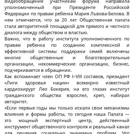
Видеообращение участникам форума направила
уполномоченный при Президенте Российской
Федерации по правам ребенка Мария Львова-Белова. В
нем отмечается, что за 20 лет Общественная палата
стала авторитетной площадкой для прямого и честного
диалога между обществом и властью.
Важно, что в работу института уполномоченного по
правам ребенка по созданию комплексной и
эффективной системы поддержки семей включены
многие общественные и благотворительные
организации, некоммерческие организации, бизнес,
подчеркивается в обращении.
Как вспоминает член ОП РФ I–VIII составов, президент
«Лиги здоровья нации» всемирно известный
кардиохирург Лео Бокерия, на его глазах институт
гражданского общества взрослел, креп, набирал
авторитет.
«Если первые годы мы только искали свои механизмы
влияния и формы работы, то сегодня наша Палата —
это мощный экспертный центр, действенный
инструмент общественного контроля и реальный канал
для решения социально значимых проблем. Что