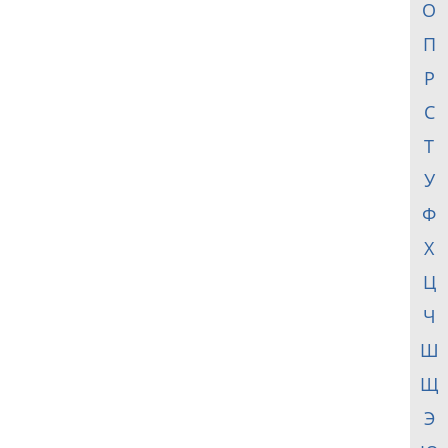
О
П
Р
С
Т
У
Ф
Х
Ц
Ч
Ш
Щ
Э