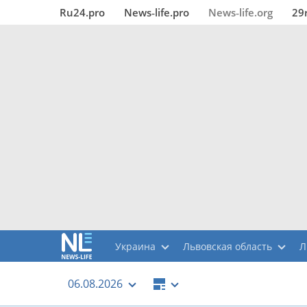
Ru24.pro
News‑life.pro
News‑life.org
29
Украина
Львовская область
Л
06.08.2026