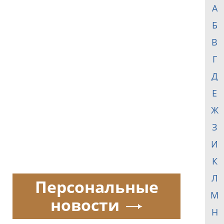
А
Б
В
Г
Д
Е
Ж
З
И
К
Л
Персональные
М
новости
Н