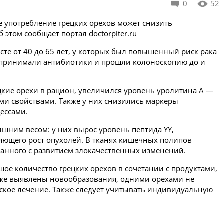
0
52
е употребление грецких орехов может снизить
этом сообщает портал doctorpiter.ru
сте от 40 до 65 лет, у которых был повышенный риск рака
е принимали антибиотики и прошли колоноскопию до и
рецкие орехи в рацион, увеличился уровень уролитина А —
и свойствами. Также у них снизились маркеры
ессами.
шним весом: у них вырос уровень пептида YY,
яющего рост опухолей. В тканях кишечных полипов
занного с развитием злокачественных изменений.
ое количество грецких орехов в сочетании с продуктами,
 уже выявлены новообразования, одними орехами не
кое лечение. Также следует учитывать индивидуальную