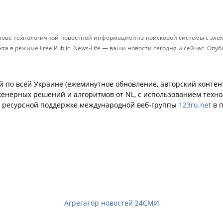
снове технологичной новостной информационно-поисковой системы с элем
 в режиме Free Public. News-Life — ваши новости сегодня и сейчас. Опу
й по всей Украине (ежеминутное обновление, авторский контент
енерных решений и алгоритмов от NL, с использованием техн
й ресурсной поддержке международной веб-группы
123ru.net
в п
Агрегатор новостей 24СМИ