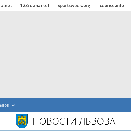
ru.net
123ru.market
Sportsweek.org
Iceprice.info
ьвов
НОВОСТИ ЛЬВОВА