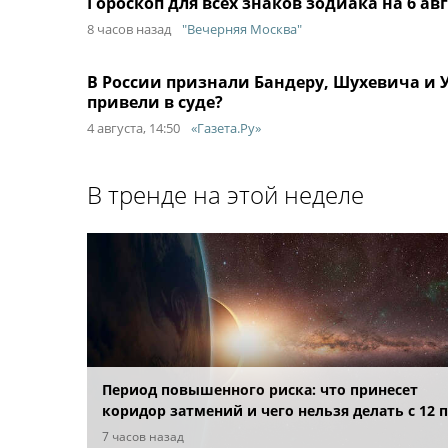
Гороскоп для всех знаков зодиака на 6 ав
8 часов назад
"Вечерняя Москва"
В России признали Бандеру, Шухевича и
привели в суде?
4 августа, 14:50
«Газета.Ру»
В тренде на этой неделе
Период повышенного риска: что принесет
коридор затмений и чего нельзя делать с 12 
28 августа
7 часов назад