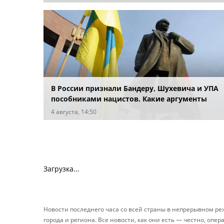
В России признали Бандеру, Шухевича и УПА
пособниками нацистов. Какие аргументы
привели в суде?
4 августа, 14:50
Загрузка...
Новости последнего часа со всей страны в непрерывном р
города и региона. Все новости, как они есть — честно, опер