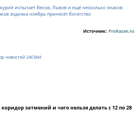
урий испытает Весов, Львов и ещё несколько знаков
аков зодиака ноябрь принесёт богатство
Источник:
ProKazan.ru
ор новостей 24СМИ
коридор затмений и чего нельзя делать с 12 по 28