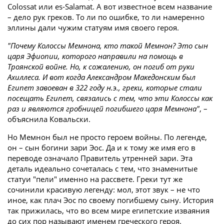
Colossat или es-Salamat. А вот известное всем название
– дело рук греков. То ли по ошибке, то ли намеренно
эллины дали чужим статуям имя своего героя.
"Почему Колоссы Мемнона, кто такой Мемнон? Это сын
царя Эфиопии, которого направили на помощь в
Троянской войне. Но, к сожалению, он погиб от руки
Ахиллеса. И вот когда Александром Македонским был
Египет завоеван в 322 году н.э., греки, которые стали
посещать Египет, связались с тем, что эти Колоссы как
раз и являются гробницей погибшего царя Мемнона"
, –
объяснила Ковальски.
Но Мемнон был не просто героем войны. По легенде,
он – сын богини зари Эос. Да и к тому же имя его в
переводе означало Правитель утренней зари. Эта
деталь идеально сочеталась с тем, что знаменитые
статуи "пели" именно на рассвете. Греки тут же
сочинили красивую легенду: мол, этот звук – не что
иное, как плач Эос по своему погибшему сыну. История
так прижилась, что во всем мире египетские изваяния
до сих пор называют именем греческого героя.