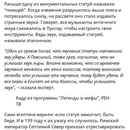
Раньше одну из монументальных статуй называли
"поющей". Когда изваяние разрушилось выше пояса и
потрескалось снизу, на рассвете оно стало издавать
странные звуки. Говорят, все музыканты античного
мира съезжались в Луксор, чтобы настроить свои
инструменты. Ведь звук, издаваемый статуей,
называли эталонным.
"Один из греков писал, что звучание статуи напомнило
ему удары. А Повсиний, тоже грек, посчитал, что он
услышал звук лиры. Вполне возможно, что со временем
звучание менялось от этих колоссов, поэтому возникла
легенда: кто услышал это звучание, тому будет удача. И
все ехали в Египет на эти Колоссы, чтобы услышать
звук"
, – сказала эксперт.
Кадр из программы "Легенды и мифы", РЕН
ТВ
Сами египтяне верили: если статуя замолчит, быть
беде. И в 199 году к их ужасу это случилось. Римский
император Септимий Север приказал отреставрировать