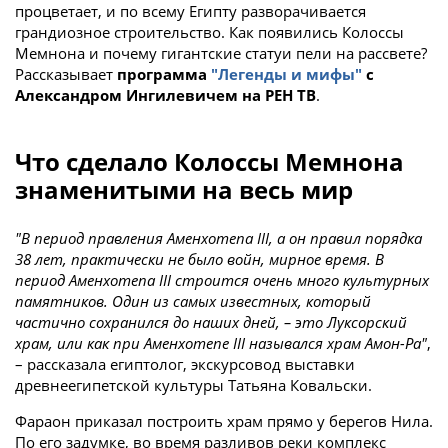
процветает, и по всему Египту разворачивается
грандиозное строительство. Как появились Колоссы
Мемнона и почему гигантские статуи пели на рассвете?
Рассказывает
программа
"Легенды и мифы"
с
Александром Ингилевичем на РЕН ТВ
.
Что сделало Колоссы Мемнона
знаменитыми на весь мир
"В период правления Аменхотепа III, а он правил порядка
38 лет, практически не было войн, мирное время. В
период Аменхотепа III строится очень много культурных
памятников. Один из самых известных, который
частично сохранился до наших дней, – это Луксорский
храм, или как при Аменхотепе III назывался храм Амон-Ра"
,
– рассказала египтолог, экскурсовод выставки
древнеегипетской культуры Татьяна Ковальски.
Фараон приказал построить храм прямо у берегов Нила.
По его задумке, во время разливов реки комплекс