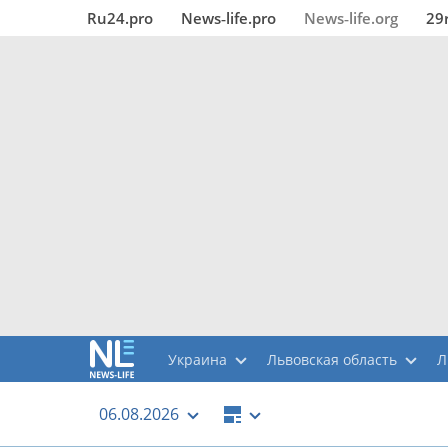
Ru24.pro
News‑life.pro
News‑life.org
29
Украина
Львовская область
Л
06.08.2026