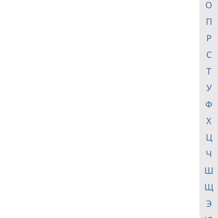
О
П
Р
С
Т
У
Ф
Х
Ц
Ч
Ш
Щ
Э