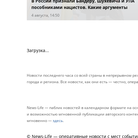
В России признали Бандеру, Шухевича и УПА
пособниками нацистов. Какие аргументы
привели в суде?
4 августа, 14:50
Загрузка...
Новости последнего часа со всей страны в непрерывном р
города и региона. Все новости, как они есть — честно, опер
News-Life — паблик новостей в календарном формате на о
и возможностью мгновенной публикации авторского контента
мгновенно —
здесь
.
© News-Life — оперативные новости с мест событи