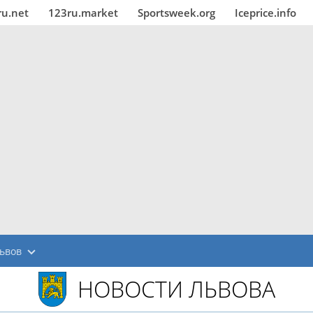
ru.net
123ru.market
Sportsweek.org
Iceprice.info
ьвов
НОВОСТИ ЛЬВОВА