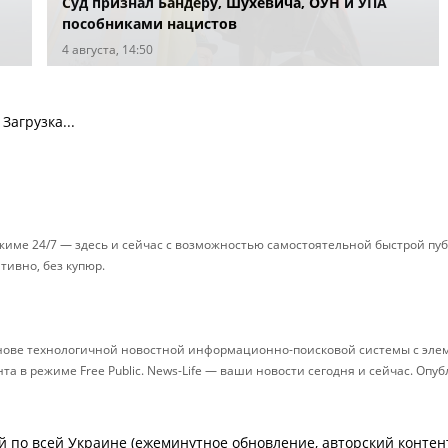
Суд признал Бандеру, Шухевича, ОУН и УПА
пособниками нацистов
4 августа, 14:50
Загрузка...
ежиме 24/7 — здесь и сейчас с возможностью самостоятельной быстрой п
ативно, без купюр.
снове технологичной новостной информационно-поисковой системы с элем
 в режиме Free Public. News-Life — ваши новости сегодня и сейчас. Опу
й по всей Украине (ежеминутное обновление, авторский контент