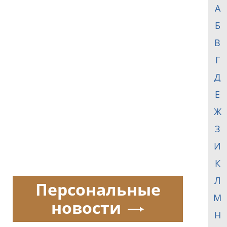
А
Б
В
Г
Д
Е
Ж
З
И
К
Л
Персональные
М
новости
Н