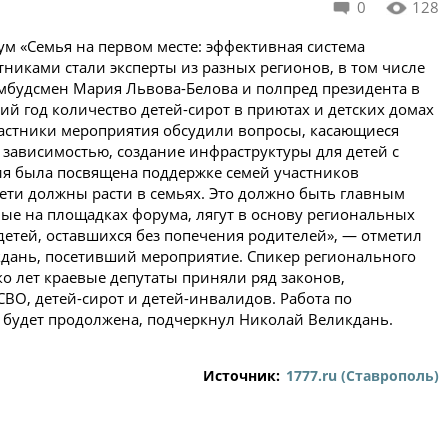
0
128
ум «Семья на первом месте: эффективная система
тниками стали эксперты из разных регионов, в том числе
омбудсмен Мария Львова-Белова и полпред президента в
й год количество детей-сирот в приютах и детских домах
частники мероприятия обсудили вопросы, касающиеся
зависимостью, создание инфраструктуры для детей с
ия была посвящена поддержке семей участников
ети должны расти в семьях. Это должно быть главным
ые на площадках форума, лягут в основу региональных
етей, оставшихся без попечения родителей», — отметил
дань, посетивший мероприятие. Спикер регионального
ко лет краевые депутаты приняли ряд законов,
ВО, детей-сирот и детей-инвалидов. Работа по
 будет продолжена, подчеркнул Николай Великдань.
Источник:
1777.ru (Ставрополь)