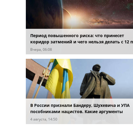
Период повышенного риска: что принесет
коридор затмений и чего нельзя делать с 12 
28 августа
Вчера, 06:08
В России признали Бандеру, Шухевича и УПА
пособниками нацистов. Какие аргументы
привели в суде?
4 августа, 14:50