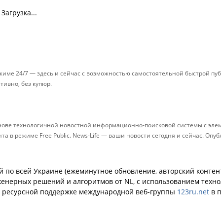
Загрузка...
ежиме 24/7 — здесь и сейчас с возможностью самостоятельной быстрой п
ативно, без купюр.
снове технологичной новостной информационно-поисковой системы с элем
 в режиме Free Public. News-Life — ваши новости сегодня и сейчас. Опу
й по всей Украине (ежеминутное обновление, авторский контент
енерных решений и алгоритмов от NL, с использованием техн
й ресурсной поддержке международной веб-группы
123ru.net
в п