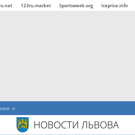
ru.net
123ru.market
Sportsweek.org
Iceprice.info
ьвов
НОВОСТИ ЛЬВОВА