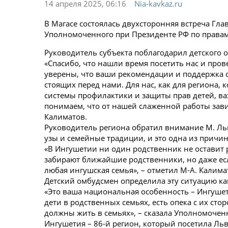
14 апреля 2025, 06:16
Nia-kavkaz.ru
В Магасе состоялась двухсторонняя встреча Гл
Уполномоченного при Президенте РФ по права
Руководитель субъекта поблагодарил детского о
«Спасибо, что нашли время посетить нас и про
уверены, что ваши рекомендации и поддержка 
стоящих перед нами. Для нас, как для региона,
системы профилактики и защиты прав детей, в
понимаем, что от нашей слаженной работы завис
Калиматов.
Руководитель региона обратил внимание М. Ль
узы и семейные традиции, и это одна из причин,
«В Ингушетии ни один родственник не оставит р
забирают ближайшие родственники, но даже есл
любая ингушская семья», – отметил М-А. Калима
Детский омбудсмен определила эту ситуацию к
«Это ваша национальная особенность – Ингушет
дети в родственных семьях, есть опека с их ст
должны жить в семьях», – сказала Уполномочен
Ингушетия – 86-й регион, который посетила Ль