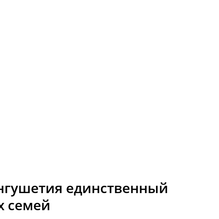
нгушетия единственный
х семей