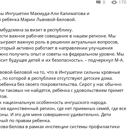
0
170
авы Ингушетии Махмуда-Али Калиматова и
м ребёнка Марии Львовой-Беловой.
мбудсмена за визит в республику.
вести важное рабочее совещание в нашем регионе. Мы
сыграют важную роль в решении актуальных вопросов,
 который активно работает в направлении улучшения
ажно получить опыт и советы на федеральном уровне. Мы
ит будущее детей и их безопасность», – подчеркнул М-А.
вовой-Беловой на то, что в Ингушетии сильны кровные
 по которой в республике отсутствуют детские дома.
ебенка без своего покровительства. Сирот у нас обычно
и таковых не найдётся, ребёнка с удовольствием примет
тов.
ак национальную особенность ингушского народа.
ия единственный регион, где нет приемных семей, где все
ороны. И это для меня совершенно удивительно. Дети
ный по правам ребенка.
вова-Белова в рамках инспекции системы профилактики