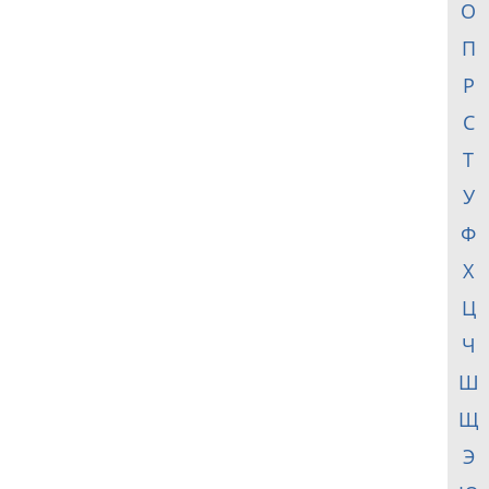
О
П
Р
С
Т
У
Ф
Х
Ц
Ч
Ш
Щ
Э