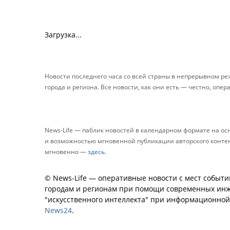
Загрузка...
Новости последнего часа со всей страны в непрерывном р
города и региона. Все новости, как они есть — честно, опер
News-Life — паблик новостей в календарном формате на о
и возможностью мгновенной публикации авторского контента
мгновенно —
здесь
.
© News-Life — оперативные новости с мест событи
городам и регионам при помощи современных инж
"искусственного интеллекта" при информационно
News24
.