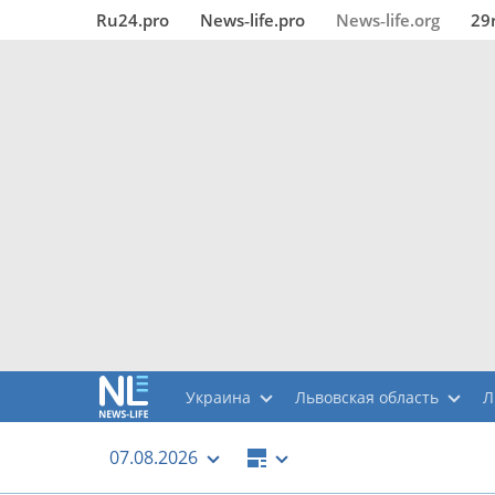
Ru24.pro
News‑life.pro
News‑life.org
29
Украина
Львовская область
Л
07.08.2026