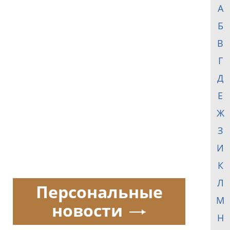
А
Б
В
Г
Д
Е
Ж
З
И
К
Л
Персональные
М
новости
Н