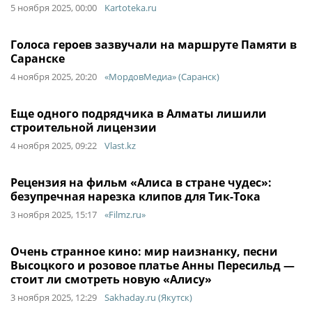
5 ноября 2025, 00:00
Kartoteka.ru
Голоса героев зазвучали на маршруте Памяти в
Саранске
4 ноября 2025, 20:20
«МордовМедиа» (Саранск)
Еще одного подрядчика в Алматы лишили
строительной лицензии
4 ноября 2025, 09:22
Vlast.kz
Рецензия на фильм «Алиса в стране чудес»:
безупречная нарезка клипов для Тик-Тока
3 ноября 2025, 15:17
«Filmz.ru»
Очень странное кино: мир наизнанку, песни
Высоцкого и розовое платье Анны Пересильд —
стоит ли смотреть новую «Алису»
3 ноября 2025, 12:29
Sakhaday.ru (Якутск)