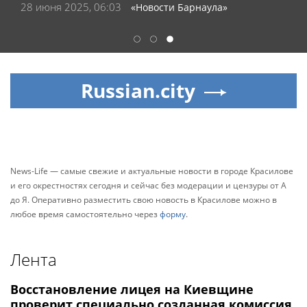
28 июня 2025, 06:03
«Новости Барнаула»
1
2
3
Russian.city
News-Life — самые свежие и актуальные новости в городе Красилове
и его окрестностях сегодня и сейчас без модерации и цензуры от А
до Я. Оперативно разместить свою новость в Красилове можно в
любое время самостоятельно через
форму
.
Лента
Восстановление лицея на Киевщине
проверит специально созданная комиссия