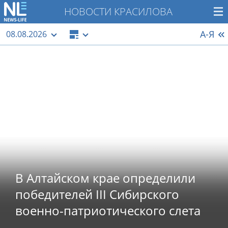
НОВОСТИ КРАСИЛОВА
А-Я
08.08.2026
В Алтайском крае определили
победителей III Сибирского
военно-патриотического слета
«Россия молодая»