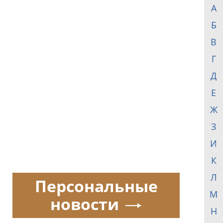
А
Б
В
Г
Д
Е
Ж
З
И
К
Л
Персональные
М
новости
Н