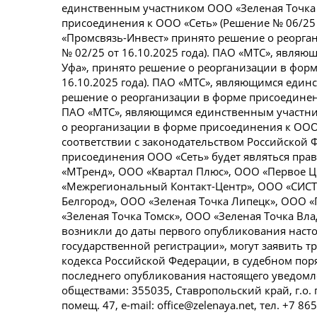
единственным участником ООО «Зеленая Точка 
присоединения к ООО «Сеть» (Решение № 06/25
«Промсвязь-Инвест» принято решение о реорга
№ 02/25 от 16.10.2025 года). ПАО «МТС», явля
Уфа», принято решение о реорганизации в форм
16.10.2025 года). ПАО «МТС», являющимся един
решение о реорганизации в форме присоединени
ПАО «МТС», являющимся единственным участни
о реорганизации в форме присоединения к ООО «
соответствии с законодательством Российской 
присоединения ООО «Сеть» будет являться пра
«МТренд», ООО «Квартал Плюс», ООО «Первое 
«Межрегиональный Контакт-Центр», ООО «СИСТ
Белгород», ООО «Зеленая Точка Липецк», ООО «
«Зеленая Точка Томск», ООО «Зеленая Точка Вл
возникли до даты первого опубликования наст
государственной регистрации», могут заявить т
кодекса Российской Федерации, в судебном поря
последнего опубликования настоящего уведомл
обществами: 355035, Ставропольский край, г.о. го
помещ. 47, e-mail: office@zelenaya.net, тел. +7 86