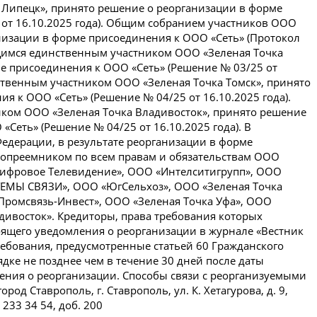
Липецк», принято решение о реорганизации в форме
 от 16.10.2025 года). Общим собранием участников ООО
низации в форме присоединения к ООО «Сеть» (Протокол
ющимся единственным участником ООО «Зеленая Точка
е присоединения к ООО «Сеть» (Решение № 03/25 от
ственным участником ООО «Зеленая Точка Томск», принято
я к ООО «Сеть» (Решение № 04/25 от 16.10.2025 года).
ком ООО «Зеленая Точка Владивосток», принято решение
Сеть» (Решение № 04/25 от 16.10.2025 года). В
Федерации, в результате реорганизации в форме
вопреемником по всем правам и обязательствам ООО
Цифровое Телевидение», ООО «Интелситигрупп», ООО
ЕМЫ СВЯЗИ», ООО «ЮгСельхоз», ООО «Зеленая Точка
Промсвязь-Инвест», ООО «Зеленая Точка Уфа», ООО
адивосток». Кредиторы, права требования которых
оящего уведомления о реорганизации в журнале «Вестник
ребования, предусмотренные статьей 60 Гражданского
дке не позднее чем в течение 30 дней после даты
ения о реорганизации. Способы связи с реорганизуемыми
род Ставрополь, г. Ставрополь, ул. К. Хетагурова, д. 9,
5 233 34 54, доб. 200