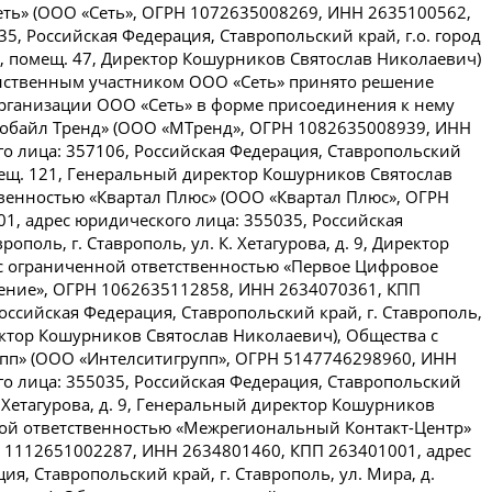
еть» (ООО «Сеть», ОГРН 1072635008269, ИНН 2635100562,
5, Российская Федерация, Ставропольский край, г.о. город
д. 9, помещ. 47, Директор Кошурников Святослав Николаевич)
динственным участником ООО «Сеть» принято решение
еорганизации ООО «Сеть» в форме присоединения к нему
Мобайл Тренд» (ООО «МТренд», ОГРН 1082635008939, ИНН
о лица: 357106, Российская Федерация, Ставропольский
помещ. 121, Генеральный директор Кошурников Святослав
венностью «Квартал Плюс» (ООО «Квартал Плюс», ОГРН
, адрес юридического лица: 355035, Российская
ополь, г. Ставрополь, ул. К. Хетагурова, д. 9, Директор
с ограниченной ответственностью «Первое Цифровое
ение», ОГРН 1062635112858, ИНН 2634070361, КПП
оссийская Федерация, Ставропольский край, г. Ставрополь,
ектор Кошурников Святослав Николаевич), Общества с
пп» (ООО «Интелситигрупп», ОГРН 5147746298960, ИНН
о лица: 355035, Российская Федерация, Ставропольский
 К. Хетагурова, д. 9, Генеральный директор Кошурников
ной ответственностью «Межрегиональный Контакт-Центр»
 1112651002287, ИНН 2634801460, КПП 263401001, адрес
я, Ставропольский край, г. Ставрополь, ул. Мира, д.