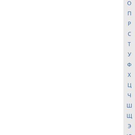
О
П
Р
С
Т
У
Ф
Х
Ц
Ч
Ш
Щ
Э