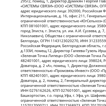
295/2, помещ, 1, Директор Думикян Георгий Па
«СИСТЕМЫ СВЯЗИ» (ООО «СИСТЕМЫ СВЯЗИ», ОГР
адрес юридического лица: 392000, Российская Фе
Интернациональная, д. 16, офис 211, Генеральн
ограниченной ответственностью «ЮгСельхоз» (
КПП 081601001, адрес юридического лица: 35800
город Элиста, г. Элиста, ул. им. А.И. Сусеева, 
Николаевич), Общества с ограниченной ответст
Белгород», ОГРН 1143123020270, ИНН 312335595
Российская Федерация, Белгородская область, г.о
д.1ЗЗИ, помещ.12, Директор Галеева Гузель Ир
«Зеленая Точка Липецк» (ООО «Зеленая Точка 
482401001, адрес юридического лица: 398024, Ро
Доватора, д. 2 «А», помещ. 1, Директор Должен
ответственностью «Промсвязь-Инвест» (ООО «П
КПП 482401001, адрес юридического лица: 398024
Доватора, д. 2, помещ. 2, Генеральный директо
ограниченной ответственностью «Зеленая Точка
ИНН 0276162626, КПП 027601001, адрес юридиче
Башкортостан, г.о. город Уфа, г. Уфа, ул. Шафие
ограниченной ответственностью «Зеленая Точка
1157017000711, ИНН 7017368973, КПП 701701001