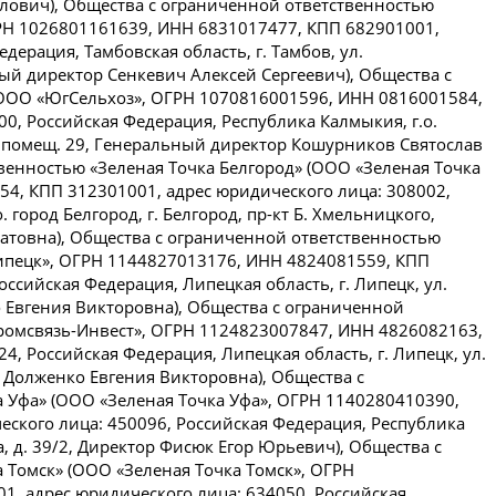
влович), Общества с ограниченной ответственностью
Н 1026801161639, ИНН 6831017477, КПП 682901001,
дерация, Тамбовская область, г. Тамбов, ул.
ый директор Сенкевич Алексей Сергеевич), Общества с
ООО «ЮгСельхоз», ОГРН 1070816001596, ИНН 0816001584,
0, Российская Федерация, Республика Калмыкия, г.о.
д. 7, помещ. 29, Генеральный директор Кошурников Святослав
венностью «Зеленая Точка Белгород» (ООО «Зеленая Точка
4, КПП 312301001, адрес юридического лица: 308002,
. город Белгород, г. Белгород, пр-кт Б. Хмельницкого,
шатовна), Общества с ограниченной ответственностью
Липецк», ОГРН 1144827013176, ИНН 4824081559, КПП
ссийская Федерация, Липецкая область, г. Липецк, ул.
ко Евгения Викторовна), Общества с ограниченной
ромсвязь-Инвест», ОГРН 1124823007847, ИНН 4826082163,
, Российская Федерация, Липецкая область, г. Липецк, ул.
р Долженко Евгения Викторовна), Общества с
 Уфа» (ООО «Зеленая Точка Уфа», ОГРН 1140280410390,
ского лица: 450096, Российская Федерация, Республика
ва, д. 39/2, Директор Фисюк Егор Юрьевич), Общества с
 Томск» (ООО «Зеленая Точка Томск», ОГРН
, адрес юридического лица: 634050, Российская