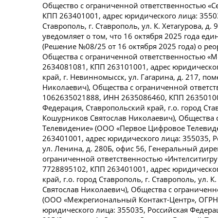
Общество с ограниченной ответственностью «С
КПП 263401001, адрес юридического лица: 35503
Ставрополь, г. Ставрополь, ул. К. Хетагурова, 
уведомляет о том, что 16 октября 2025 года е
(Решение №08/25 от 16 октября 2025 года) о р
Общества с ограниченной ответственностью «
2634081081, КПП 263101001, адрес юридическог
край, г. Невинномысск, ул. Гагарина, д. 217, 
Николаевич), Общества с ограниченной ответст
1062635021888, ИНН 2635086460, КПП 263501001
Федерация, Ставропольский край, г.о. город Ставр
Кошурников Святослав Николаевич), Общества 
Телевидение» (ООО «Первое Цифровое Телевид
263401001, адрес юридического лица: 355035, Р
ул. Ленина, д. 280Б, офис 56, Генеральный дир
ограниченной ответственностью «Интелситигру
7728895102, КПП 263401001, адрес юридическог
край, г.о. город Ставрополь, г. Ставрополь, ул.
Святослав Николаевич), Общества с ограничен
(ООО «Межрегиональный Контакт-Центр», ОГРН
юридического лица: 355035, Российская Федераци