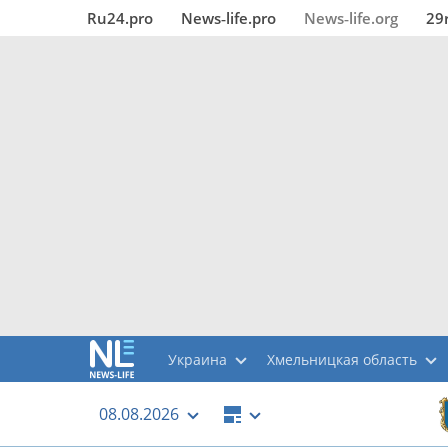
Ru24.pro
News‑life.pro
News‑life.org
29
Украина
Хмельницкая область
08.08.2026