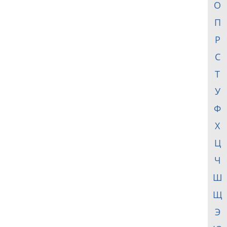
О
П
Р
С
Т
У
Ф
Х
Ц
Ч
Ш
Щ
Э