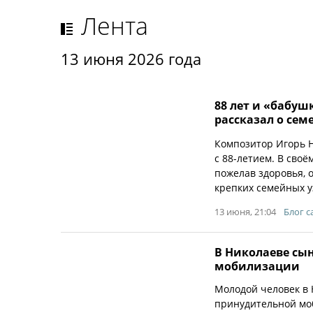
Лента
13 июня 2026 года
88 лет и «бабуш
рассказал о се
Композитор Игорь Н
с 88-летием. В своё
пожелав здоровья, о
крепких семейных уз
13 июня, 21:04
Блог с
В Николаеве сын
мобилизации
Молодой человек в 
принудительной моб