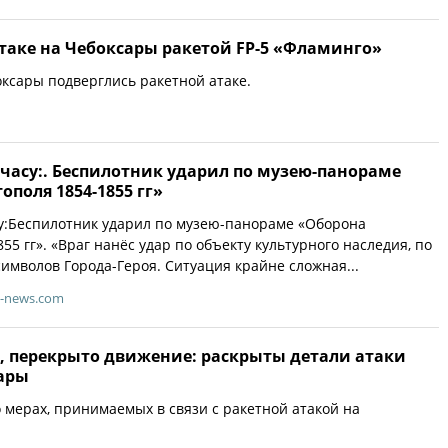
таке на Чебоксары ракетой FP-5 «Фламинго»
ксары подверглись ракетной атаке.
 часу:. Беспилотник ударил по музею-панораме
ополя 1854-1855 гг»
су:Беспилотник ударил по музею-панораме «Оборона
55 гг». «Враг нанёс удар по объекту культурного наследия, по
символов Города-Героя. Ситуация крайне сложная...
a-news.com
 перекрыто движение: раскрыты детали атаки
сары
о мерах, принимаемых в связи с ракетной атакой на