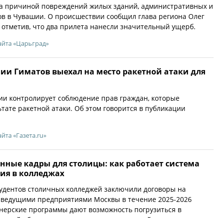
ла причиной повреждений жилых зданий, административных и
в в Чувашии. О происшествии сообщил глава региона Олег
, отметив, что два прилета нанесли значительный ущерб.
айта «Царьград»
ии Гиматов выехал на место ракетной атаки для
ии контролирует соблюдение прав граждан, которые
ьтате ракетной атаки. Об этом говорится в публикации
айта «Газета.ru»
ные кадры для столицы: как работает система
ния в колледжах
тудентов столичных колледжей заключили договоры на
с ведущими предприятиями Москвы в течение 2025-2026
тнерские программы дают возможность погрузиться в