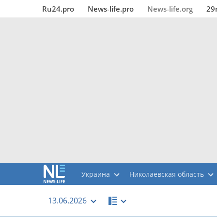
Ru24.pro
News‑life.pro
News‑life.org
29
Украина
Николаевская область
13.06.2026