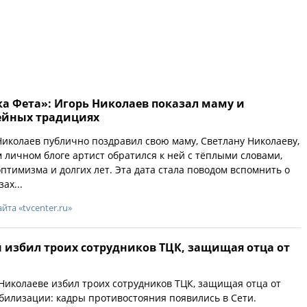
ка Фета»: Игорь Николаев показал маму и
мейных традициях
иколаев публично поздравил свою маму, Светлану Николаеву,
м личном блоге артист обратился к ней с тёплыми словами,
птимизма и долгих лет. Эта дата стала поводом вспомнить о
ах...
айта «tvcenter.ru»
 избил троих сотрудников ТЦК, защищая отца от
Николаеве избил троих сотрудников ТЦК, защищая отца от
илизации: кадры противостояния появились в Сети.