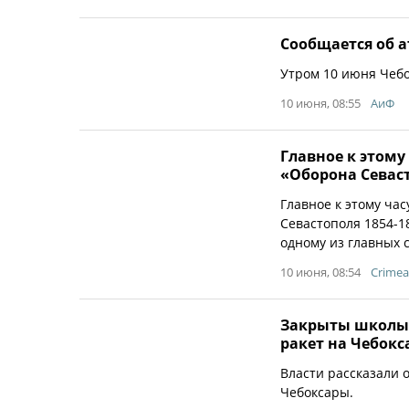
Сообщается об а
Утром 10 июня Чебо
10 июня, 08:55
АиФ
Главное к этому
«Оборона Севаст
Главное к этому ча
Севастополя 1854-18
одному из главных 
10 июня, 08:54
Crime
Закрыты школы,
ракет на Чебок
Власти рассказали 
Чебоксары.