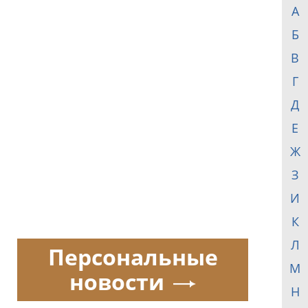
А
Б
В
Г
Д
Е
Ж
З
И
К
Л
Персональные
М
новости
Н