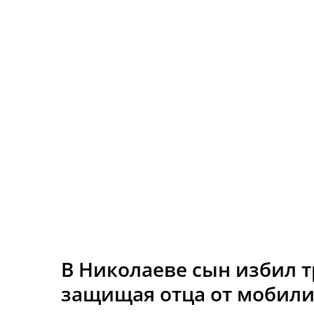
В Николаеве сын избил т
защищая отца от мобил