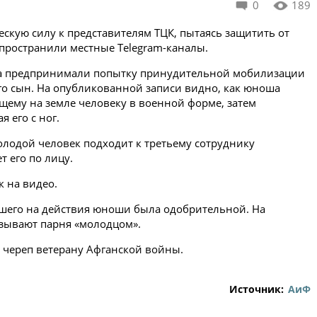
0
189
кую силу к представителям ТЦК, пытаясь защитить от
пространили местные Telegram-каналы.
а предпринимали попытку принудительной мобилизации
его сын. На опубликованной записи видно, как юноша
щему на земле человеку в военной форме, затем
 его с ног.
лодой человек подходит к третьему сотруднику
 его по лицу.
к на видео.
дшего на действия юноши была одобрительной. На
зывают парня «молодцом».
и череп ветерану Афганской войны.
Источник:
АиФ