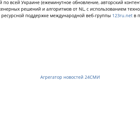
й по всей Украине (ежеминутное обновление, авторский контент
енерных решений и алгоритмов от NL, с использованием техн
й ресурсной поддержке международной веб-группы
123ru.net
в п
Агрегатор новостей 24СМИ