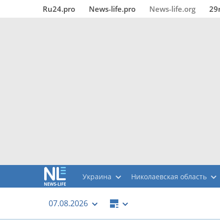
Ru24.pro
News‑life.pro
News‑life.org
29
Украина
Николаевская область
07.08.2026