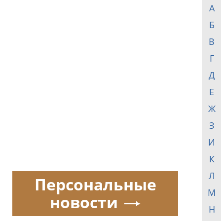
А
Б
В
Г
Д
Е
Ж
З
И
К
Л
Персональные
М
новости
Н