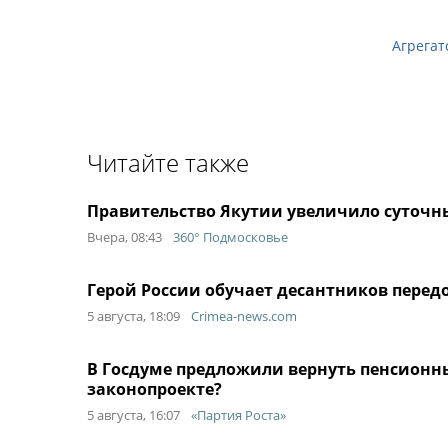
Агрегат
Читайте также
Правительство Якутии увеличило суточн
Вчера, 08:43
360° Подмосковье
Герой России обучает десантников передо
5 августа, 18:09
Crimea-news.com
В Госдуме предложили вернуть пенсионны
законопроекте?
5 августа, 16:07
«Партия Роста»