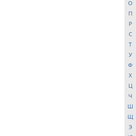
О
П
Р
С
Т
У
Ф
Х
Ц
Ч
Ш
Щ
Э