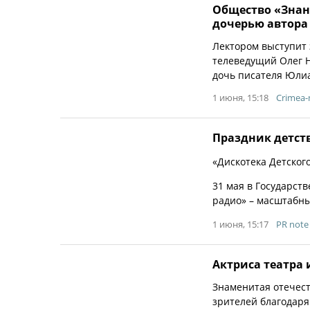
Общество «Знани
дочерью автора
Лектором выступит 
телеведущий Олег Н
дочь писателя Юлиа
1 июня, 15:18
Crimea
Праздник детств
«Дискотека Детског
31 мая в Государст
радио» – масштабн
1 июня, 15:17
PR note
Актриса театра 
Знаменитая отечест
зрителей благодаря