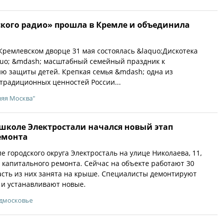
ского радио» прошла в Кремле и объединила
Кремлевском дворце 31 мая состоялась &laquo;Дискотека
quo; &mdash; масштабный семейный праздник к
ю защиты детей. Крепкая семья &mdash; одна из
традиционных ценностей России...
няя Москва"
школе Электростали начался новый этап
емонта
 городского округа Электросталь на улице Николаева, 11,
 капитального ремонта. Сейчас на объекте работают 30
асть из них занята на крыше. Специалисты демонтируют
 и устанавливают новые.
одмосковье