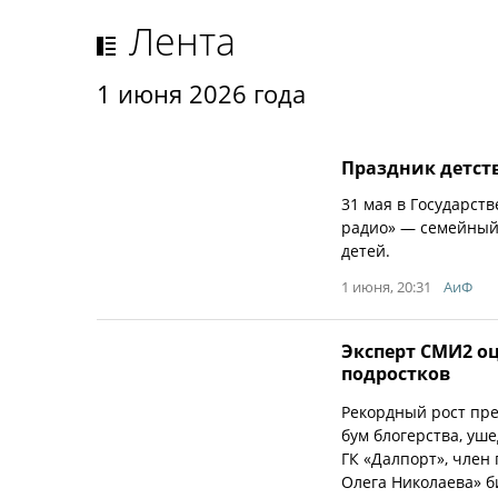
Лента
1 июня 2026 года
Праздник детств
31 мая в Государст
радио» — семейный
детей.
1 июня, 20:31
АиФ
Эксперт СМИ2 о
подростков
Рекордный рост пр
бум блогерства, уш
ГК «Далпорт», член
Олега Николаева» б