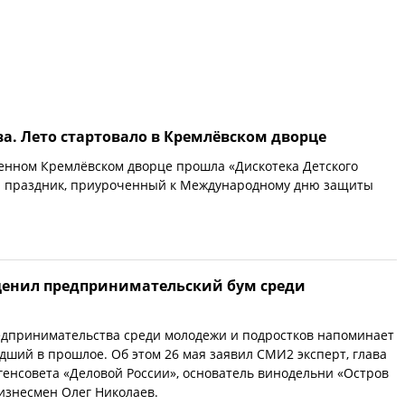
а. Лето стартовало в Кремлёвском дворце
венном Кремлёвском дворце прошла «Дискотека Детского
 праздник, приуроченный к Международному дню защиты
ценил предпринимательский бум среди
едпринимательства среди молодежи и подростков напоминает
едший в прошлое. Об этом 26 мая заявил СМИ2 эксперт, глава
 генсовета «Деловой России», основатель винодельни «Остров
изнесмен Олег Николаев.