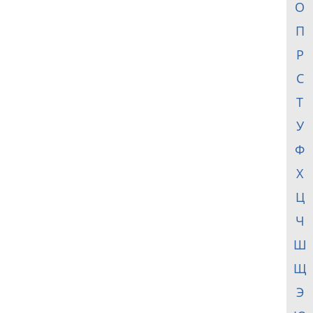
О
П
Р
С
Т
У
Ф
Х
Ц
Ч
Ш
Щ
Э