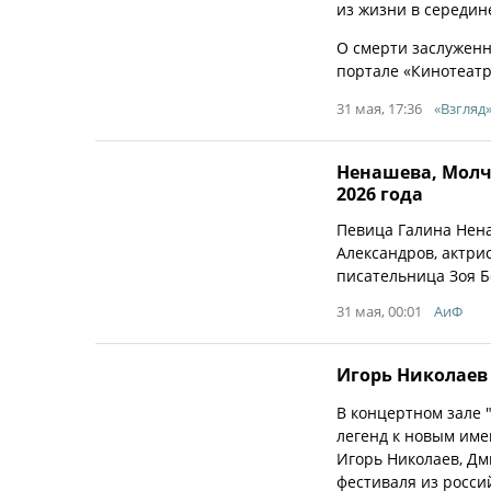
из жизни в середин
О смерти заслуженн
портале «Кинотеатр.
31 мая, 17:36
«Взгляд
Ненашева, Молча
2026 года
Певица Галина Нена
Александров, актри
писательница Зоя Бо
31 мая, 00:01
АиФ
Игорь Николаев 
В концертном зале 
легенд к новым им
Игорь Николаев, Дм
фестиваля из росси