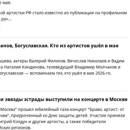
е мая.
ой артистки РФ стало известно из публикации на профильном
ру»...
»
нов, Богуславская. Кто из артистов ушёл в мае
шева, актеры Валерий Филонов, Вячеслав Николаев и Вадим
са Наталия Киндинова, телеведущий Владимир Молчанов и
гуславская — вспоминаем тех, кто ушёл в мае 2026-го.
и звезды эстрады выступили на концерте в Москве
"Москва" прошел юбилейный гала-концерт "Браво, артист: от
енам", приуроченный ко Дню защиты детей. Участие приняли
итрий Колдун и другие артисты, а также победители
йских регионов.