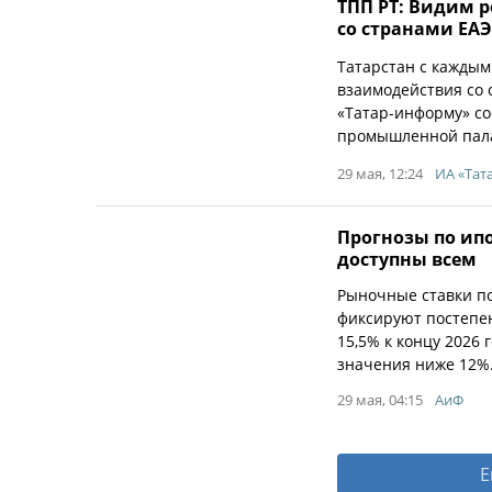
ТПП РТ: Видим 
со странами ЕА
Татарстан с кажды
взаимодействия со 
«Татар-информу» со
промышленной пала
29 мая, 12:24
ИА «Тата
Прогнозы по ип
доступны всем
Рыночные ставки по
фиксируют постепен
15,5% к концу 2026 
значения ниже 12%
29 мая, 04:15
АиФ
Е