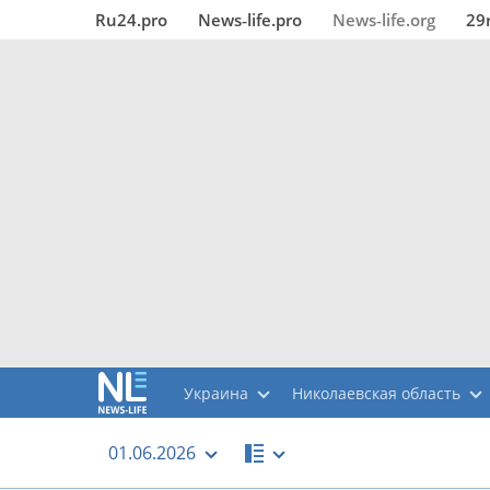
Ru24.pro
News‑life.pro
News‑life.org
29
Украина
Николаевская область
01.06.2026