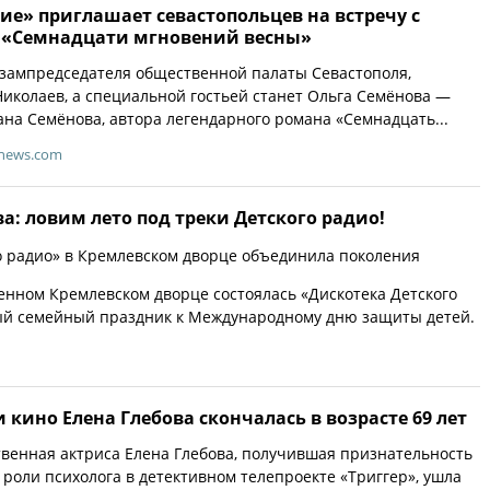
е» приглашает севастопольцев на встречу с
 «Семнадцати мгновений весны»
зампредседателя общественной палаты Севастополя,
иколаев, а специальной гостьей станет Ольга Семёнова —
на Семёнова, автора легендарного романа «Семнадцать...
-news.com
а: ловим лето под треки Детского радио!
о радио» в Кремлевском дворце объединила поколения
венном Кремлевском дворце состоялась «Дискотека Детского
ый семейный праздник к Международному дню защиты детей.
и кино Елена Глебова скончалась в возрасте 69 лет
венная актриса Елена Глебова, получившая признательность
 роли психолога в детективном телепроекте «Триггер», ушла