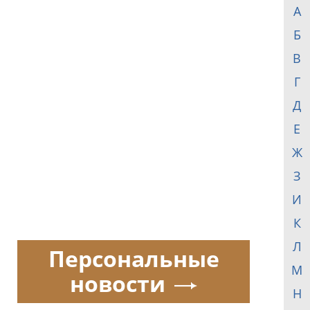
А
Б
В
Г
Д
Е
Ж
З
И
К
Л
Персональные
М
новости
Н