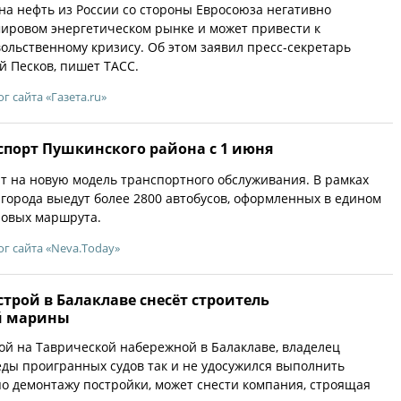
на нефть из России со стороны Евросоюза негативно
мировом энергетическом рынке и может привести к
ольственному кризису. Об этом заявил пресс-секретарь
 Песков, пишет ТАСС.
ог сайта «Газета.ru»
спорт Пушкинского района с 1 июня
т на новую модель транспортного обслуживания. В рамках
города выедут более 2800 автобусов, оформленных в едином
 новых маршрута.
ог сайта «Neva.Today»
трой в Балаклаве снесёт строитель
й марины
й на Таврической набережной в Балаклаве, владелец
еды проигранных судов так и не удосужился выполнить
о демонтажу постройки, может снести компания, строящая