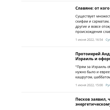
Славяне: от ког
Существует множест
скифам и сарматам,
другие и вовсе ото
происхождения слав
1 июня 2022, 16:54
Cyr
Протоиерей Андр
Израиль и офор
"Прям за Израиль о
нужно было и еврее
кашрутом, шаббатом 
1 июня 2022, 15:00
Ру
Песков заявил, 
энергетическом