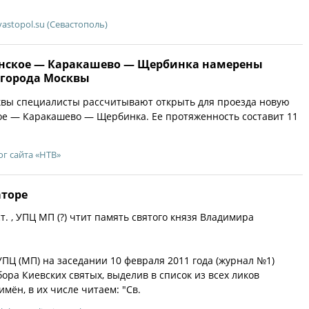
vastopol.su (Севастополь)
енское — Каракашево — Щербинка намерены
 города Москвы
квы специалисты рассчитывают открыть для проезда новую
ое — Каракашево — Щербинка. Ее протяженность составит 11
ог сайта «НТВ»
аторе
 ст. , УПЦ МП (?) чтит память святого князя Владимира
Ц (МП) на заседании 10 февраля 2011 года (журнал №1)
ора Киевских святых, выделив в список из всех ликов
имён, в их числе читаем: "Св.