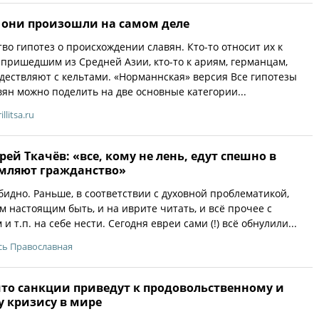
о они произошли на самом деле
во гипотез о происхождении славян. Кто-то относит их к
 пришедшим из Средней Азии, кто-то к ариям, германцам,
ждествляют с кельтами. «Норманнская» версия Все гипотезы
ян можно поделить на две основные категории...
illitsa.ru
ей Ткачёв: «все, кому не лень, едут спешно в
мляют гражданство»
бидно. Раньше, в соответствии с духовной проблематикой,
м настоящим быть, и на иврите читать, и всё прочее с
и т.п. на себе нести. Сегодня евреи сами (!) всё обнулили...
сь Православная
что санкции приведут к продовольственному и
у кризису в мире