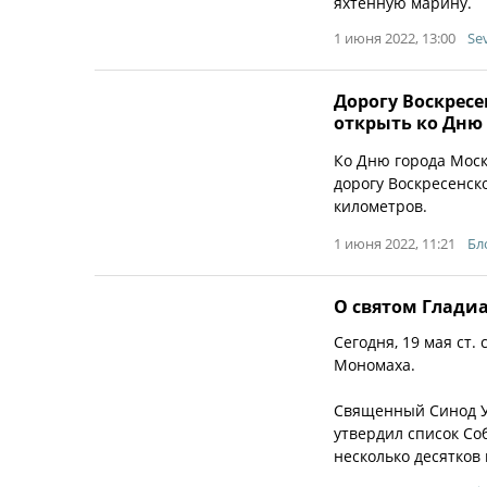
яхтенную марину.
1 июня 2022, 13:00
Se
Дорогу Воскрес
открыть ко Дню
Ко Дню города Мос
дорогу Воскресенск
километров.
1 июня 2022, 11:21
Бл
О святом Глади
Сегодня, 19 мая ст.
Мономаха.
Священный Синод УП
утвердил список Соб
несколько десятков 