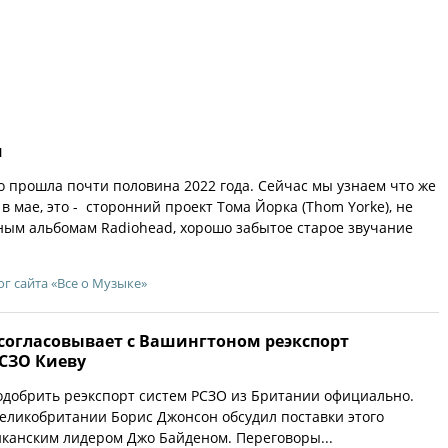
я
о прошла почти половина 2022 года. Сейчас мы узнаем что же
 мае, это - сторонний проект Тома Йорка (Thom Yorke), не
ым альбомам Radiohead, хорошо забытое старое звучание
ог сайта «Все о Музыке»
н согласовывает с Вашингтоном реэкспорт
СЗО Киеву
добрить реэкспорт систем РСЗО из Британии официально.
еликобритании Борис Джонсон обсудил поставки этого
канским лидером Джо Байденом. Переговоры...