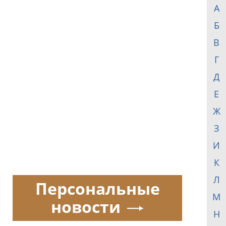
А
Б
В
Г
Д
Е
Ж
З
И
К
Л
Персональные
М
новости
Н