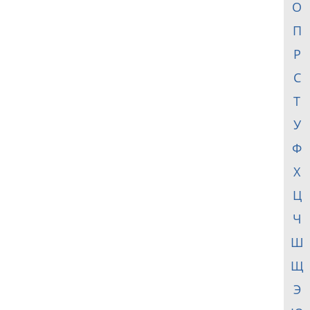
О
П
Р
С
Т
У
Ф
Х
Ц
Ч
Ш
Щ
Э