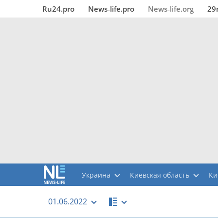
Ru24.pro
News‑life.pro
News‑life.org
29
Украина
Киевская область
Ки
01.06.2022