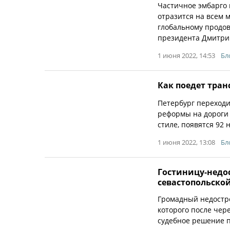
Частичное эмбарго 
отразится на всем 
глобальному продов
президента Дмитрий
1 июня 2022, 14:53
Бл
Как поедет тран
Петербург переходи
реформы на дороги 
стиле, появятся 92
1 июня 2022, 13:08
Бл
Гостиницу-недос
севастопольско
Громадный недостро
которого после чер
судебное решение п