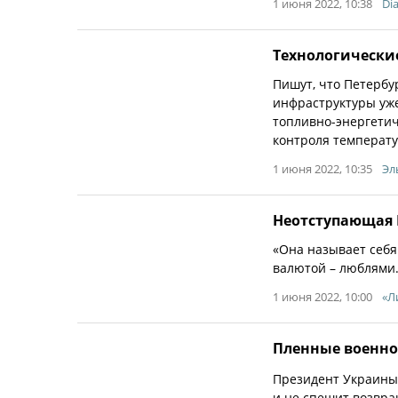
1 июня 2022, 10:38
Di
Технологически
Пишут, что Петербу
инфраструктуры уже
топливно-энергетич
контроля температу
1 июня 2022, 10:35
Эл
Неотступающая
«Она называет себя
валютой – люблями
1 июня 2022, 10:00
«Л
Пленные военно
Президент Украины
и не спешит возвращ