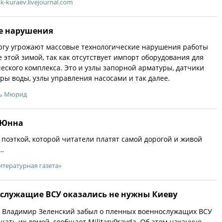
ak-kuraev.livejournal.com
е нарушения
ргу угрожают массовые технологические нарушения работы
 этой зимой, так как отсутствует импорт оборудования для
еского комплекса. Это и узлы запорной арматуры, датчики
ры воды, узлы управления насосами и так далее.
ь Мюрид
 Юнна
 поэткой, которой читатели платят самой дорогой и живой
…
итературная газета»
служащие ВСУ оказались не нужны Киеву
 Владимир Зеленский забыл о пленных военнослужащих ВСУ
ать их домой, сообщает MilitaryPravda. Об этом накануне