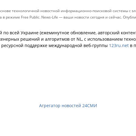
 основе технологичной новостной информационно-поисковой системы с эл
в режиме Free Public. News-Life — ваши новости сегодня и сейчас. Опуб
й по всей Украине (ежеминутное обновление, авторский контент
енерных решений и алгоритмов от NL, с использованием техн
й ресурсной поддержке международной веб-группы
123ru.net
в п
Агрегатор новостей 24СМИ