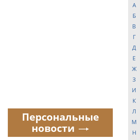
А
Б
В
Г
Д
Е
Ж
З
И
К
Л
Персональные
М
новости
Н