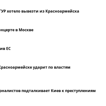
 ГУР хотело вывезти из Красноармейска
онцерте в Москве
ив ЕС
 Красноармейске ударит по властям
рналистов подталкивает Киев к преступлениям