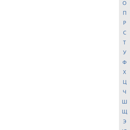
О
П
Р
С
Т
У
Ф
Х
Ц
Ч
Ш
Щ
Э