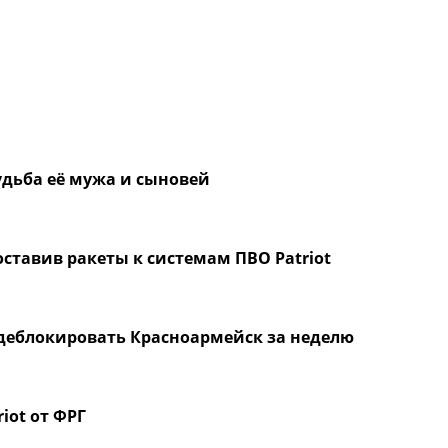
удьба её мужа и сыновей
ставив ракеты к системам ПВО Patriot
 деблокировать Красноармейск за неделю
iot от ФРГ