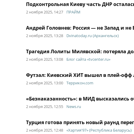
Подконтрольная Киеву часть ДНР осталась
2 ноября 2025, 14:27
ПРАЙМ
Андрей Головнев: Россия — не Запад и не 
2 ноября 2025, 13:28
Dvinatoday.ru (Архангельск)
Трагедия Лолиты Милявской: потеряла до
2 ноября 2025, 13:08
Блог сайта «tvcenter.ru»
Футзал: Киевский ХИТ вышел в плей-офф
2 ноября 2025, 13:00
Террикон.com
«Безнаказанность»: в МИД высказались 
2 ноября 2025, 12:55
News.ru
Турция готова принять новый раунд пер
2 ноября 2025, 12:48
«Хартия'97» (Республика Беларусь)