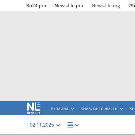
Ru24.pro
News‑life.pro
News‑life.org
29
Украина
Киевская область
Ки
02.11.2025