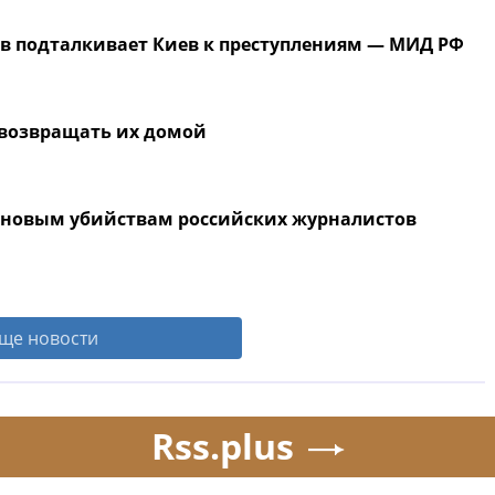
ов подталкивает Киев к преступлениям — МИД РФ
 возвращать их домой
к новым убийствам российских журналистов
ще новости
Rss.plus