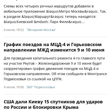
Схемы всех четырех речных маршрутов добавили в
мобильное приложение &laquo;Метро Москвы&raquo;. Так,
в разделе &laquo;Маршрут&raquo; теперь находятся:
&laquo;Киевский &mdash; Парк Фили&raquo;...
9 июня, 18:52
"Вечерняя Москва"
График поездов на МЦД-4 и Горьковском
направлении МЖД изменится 9 и 10 июня
Для проведения капитального ремонта 4-го главного пути
на участке Реутов – Железнодорожная 9 и 10 июня будет
скорректирован график движения поездов на МЦД-4 и
Горьковском направлении. Об этом сообщили в Минтрансе
Подмосковья со ссылкой на ЦППК.
9 июня, 16:00
360° Подмосковье
США дали Киеву 15 спутников для ударов
по России и блокировки Крыма