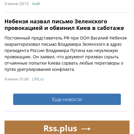
9 июня, 03:15
АиФ
Небензя назвал письмо Зеленского
провокацией и обвинил Киев в саботаже
Постоянный представитель РФ при ООН Василий Небензя
охарактеризовал письмо Владимира Зеленского в адрес
президента России Владимира Путина как неуклюжую
провокацию. Он заявил, что документ призван скрыть
отчаянные попытки Киева сорвать любые переговоры о
путях урегулирования конфликта.
9 июня, 01:06
L!FE.ru
Еще новости
Rss.plus