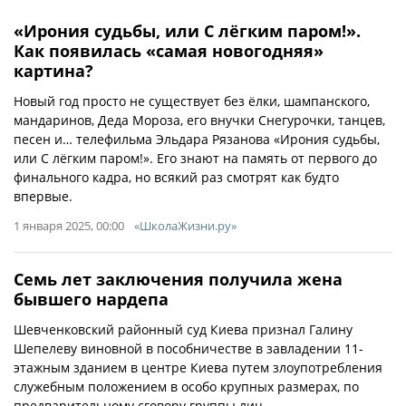
«Ирония судьбы, или С лёгким паром!».
Как появилась «самая новогодняя»
картина?
Новый год просто не существует без ёлки, шампанского,
мандаринов, Деда Мороза, его внучки Снегурочки, танцев,
песен и… телефильма Эльдара Рязанова «Ирония судьбы,
или С лёгким паром!». Его знают на память от первого до
финального кадра, но всякий раз смотрят как будто
впервые.
1 января 2025, 00:00
«ШколаЖизни.ру»
Семь лет заключения получила жена
бывшего нардепа
Шевченковский районный суд Киева признал Галину
Шепелеву виновной в пособничестве в завладении 11-
этажным зданием в центре Киева путем злоупотребления
служебным положением в особо крупных размерах, по
предварительному сговору группы лиц.