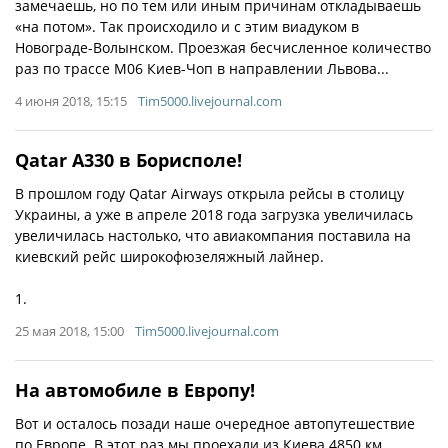
замечаешь, но по тем или иным причинам откладываешь
«на потом». Так происходило и с этим виадуком в
Новограде-Волынском. Проезжая бесчисленное количество
раз по трассе М06 Киев-Чоп в направлении Львова...
4 июня 2018, 15:15
Tim5000.livejournal.com
Qatar A330 в Борисполе!
В прошлом году Qatar Airways открыла рейсы в столицу
Украины, а уже в апреле 2018 года загрузка увеличилась
увеличилась настолько, что авиакомпания поставила на
киевский рейс широкофюзеляжный лайнер.
1.
25 мая 2018, 15:00
Tim5000.livejournal.com
На автомобиле в Европу!
Вот и осталось позади наше очередное автопутешествие
по Европе. В этот раз мы проехали из Киева 4850 км.