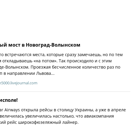
й мост в Новоград-Волынском
то встречаются места, которые сразу замечаешь, но по тем
откладываешь «на потом». Так происходило и с этим
де-Волынском. Проезжая бесчисленное количество раз по
п в направлении Львова...
m5000.livejournal.com
исполе!
ar Airways открыла рейсы в столицу Украины, а уже в апреле
 увеличилась увеличилась настолько, что авиакомпания
ский рейс широкофюзеляжный лайнер.