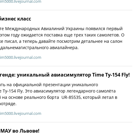
im5000.livejournal.com
бизнес класс
лоте Международных Авиалиний Украины появился первый
 этом году ожидается поставка еще трех таких самолетов. О
же писал, а теперь давайте посмотрим детальнее на салон
о дальнемагистрального авиалайнера.
im5000.livejournal.com
генде: уникальный авиасимулятор Time Tу-154 Fly!
ать на официальной презентации уникального
 Tу-154 Fly. Это авиасимулятор легендарного самолёта
й на основе реального борта UR-85535, который летал в
аотряде.
im5000.livejournal.com
 МАУ во Львове!