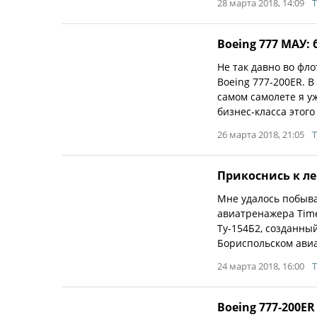
28 марта 2018, 14:09
T
Boeing 777 МАУ: 
Не так давно во ф
Boeing 777-200ER. В
самом самолете я у
бизнес-класса этог
26 марта 2018, 21:05
T
Прикоснись к ле
Мне удалось побыв
авиатренажера Time
Ту-154Б2, созданны
Бориспольском ави
24 марта 2018, 16:00
T
Boeing 777-200ER