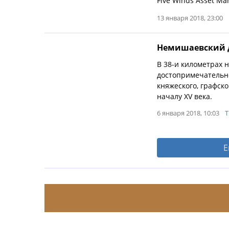
Five Winds Asset M
13 января 2018, 23:00
Немишаевский д
В 38-и километрах 
достопримечательн
княжеского, графско
началу XV века.
6 января 2018, 10:03
T
Е