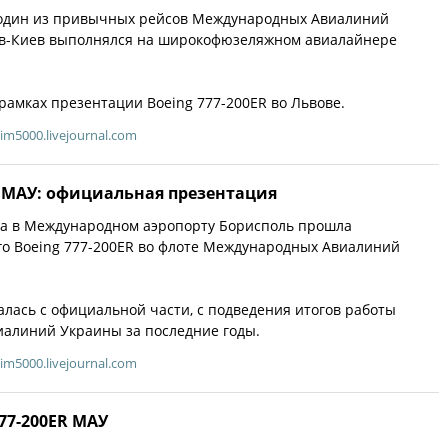
а один из привычных рейсов Международных Авиалиний
в-Киев выполнялся на широкофюзеляжном авиалайнере
 рамках презентации Boeing 777-200ER во Львове.
im5000.livejournal.com
R МАУ: официальная презентация
да в Международном аэропорту Борисполь прошла
го Boeing 777-200ER во флоте Международных Авиалиний
алась с официальной части, с подведения итогов работы
алиний Украины за последние годы.
im5000.livejournal.com
77-200ER МАУ