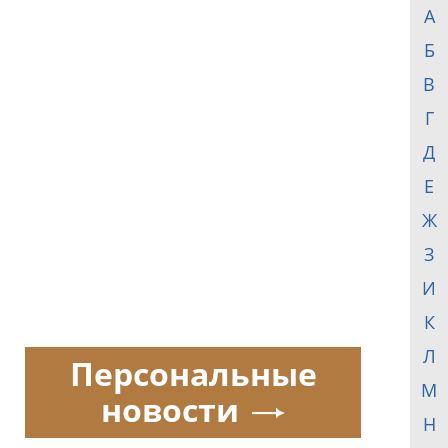
А
Б
В
Г
Д
Е
Ж
З
И
К
Л
Персональные
М
новости
Н