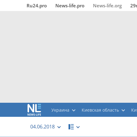
Ru24.pro
News‑life.pro
News‑life.org
29
Украина
Киевская область
Ки
04.06.2018