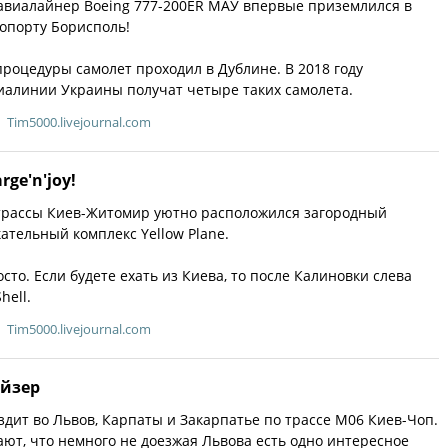
авиалайнер Boeing 777-200ER МАУ впервые приземлился в
опорту Борисполь!
роцедуры самолет проходил в Дублине. В 2018 году
алинии Украины получат четыре таких самолета.
Tim5000.livejournal.com
rge'n'joy!
 трассы Киев-Житомир уютно расположился загородный
ательный комплекс Yellow Plane.
сто. Если будете ехать из Киева, то после Калиновки слева
hell.
Tim5000.livejournal.com
йзер
дит во Львов, Карпаты и Закарпатье по трассе M06 Киев-Чоп.
нают, что немного не доезжая Львова есть одно интересное