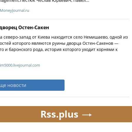
anagement.Пестюк Чеслав Юрьевич, Павел...
MoneyJournal.ru
ворец Остен-Сакен
на северо-запад от Киева находится село Немишаево, одной из
остей которого являются руины дворца Остен-Сакенов —
го и баронского рода, история которого уходит корнями к
im5000.livejournal.com
ще новости
Rss.plus