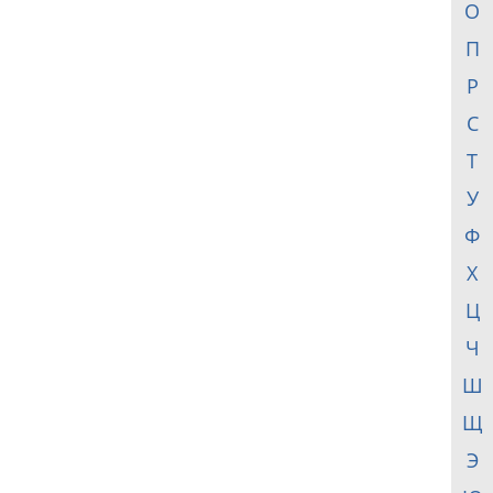
О
П
Р
С
Т
У
Ф
Х
Ц
Ч
Ш
Щ
Э