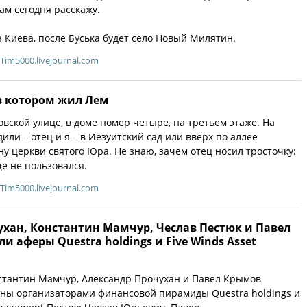
вам сегодня расскажу.
з Киева, после Буська будет село Новый Милятин.
Tim5000.livejournal.com
в котором жил Лем
вской улице, в доме номер четыре, на третьем этаже. На
или – отец и я – в Иезуитский сад или вверх по аллее
ну церкви святого Юра. Не знаю, зачем отец носил тросточку:
ще не пользовался.
Tim5000.livejournal.com
ухан, Константин Мамчур, Чеслав Пестюк и Павел
и аферы Questra holdings и Five Winds Asset
стантин Мамчур, Александр Прочухан и Павел Крымов
ны организаторами финансовой пирамиды Questra holdings и