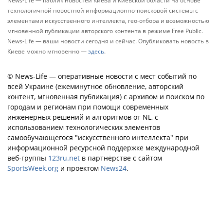
News-Life — паблик новостей Киева и Киевской области на основе
технологичной новостной информационно-поисковой системы с
элементами искусственного интеллекта, гео-отбора и возможностью
мгновенной публикации авторского контента в режиме Free Public.
News-Life — ваши новости сегодня и сейчас. Опубликовать новость в
Киеве можно мгновенно —
здесь
.
© News-Life — оперативные новости с мест событий по
всей Украине (ежеминутное обновление, авторский
контент, мгновенная публикация) с архивом и поиском по
городам и регионам при помощи современных
инженерных решений и алгоритмов от NL, с
использованием технологических элементов
самообучающегося "искусственного интеллекта" при
информационной ресурсной поддержке международной
веб-группы
123ru.net
в партнёрстве с сайтом
SportsWeek.org
и проектом
News24
.