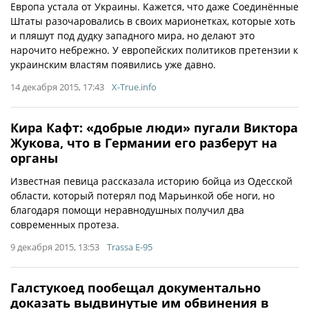
Европа устала от Украины. Кажется, что даже Соединённые
Штаты разочаровались в своих марионетках, которые хоть
и пляшут под дудку западного мира, но делают это
нарочито небрежно. У европейских политиков претензии к
украинским властям появились уже давно.
14 декабря 2015, 17:43
X-True.info
Кира Кафт: «добрые люди» пугали Виктора
Жукова, что в Германии его разберут на
органы
Известная певица рассказала историю бойца из Одесской
области, который потерял под Марьинкой обе ноги, но
благодаря помощи неравнодушных получил два
современных протеза.
9 декабря 2015, 13:53
Trassa E-95
Галстукоед пообещал документально
доказать выдвинутые им обвинения в