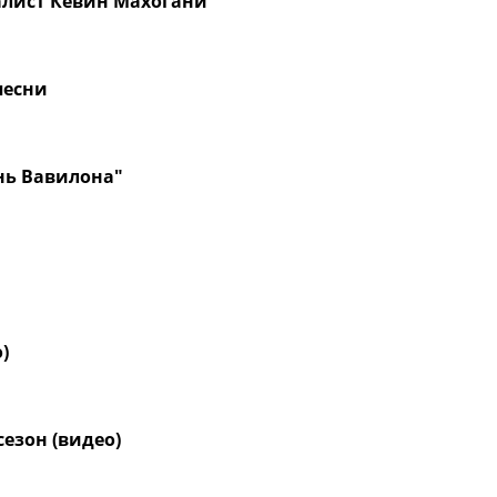
алист Кевин Махогани
песни
нь Вавилона"
)
езон (видео)