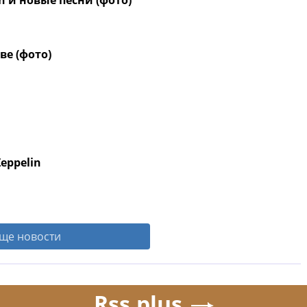
n и новые песни (фото)
е (фото)
eppelin
ще новости
Rss.plus