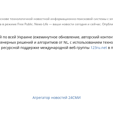
 основе технологичной новостной информационно-поисковой системы с эл
в режиме Free Public. News-Life — ваши новости сегодня и сейчас. Опуб
й по всей Украине (ежеминутное обновление, авторский контент
енерных решений и алгоритмов от NL, с использованием техн
й ресурсной поддержке международной веб-группы
123ru.net
в п
Агрегатор новостей 24СМИ