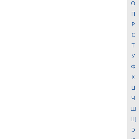
О
П
Р
С
Т
У
Ф
Х
Ц
Ч
Ш
Щ
Э