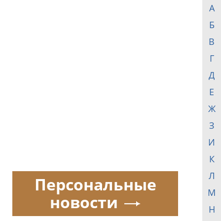
А
Б
В
Г
Д
Е
Ж
З
И
К
Л
Персональные
М
новости
Н