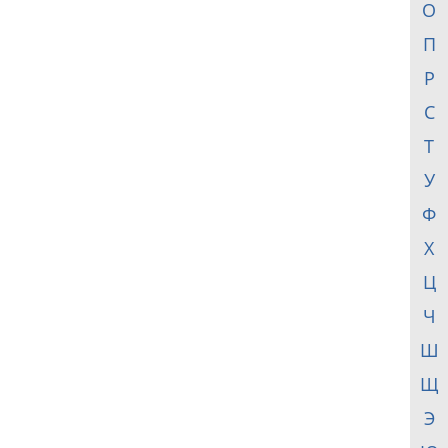
О
П
Р
С
Т
У
Ф
Х
Ц
Ч
Ш
Щ
Э