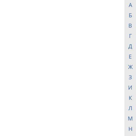
А
Б
В
Г
Д
Е
Ж
З
И
К
Л
М
Н