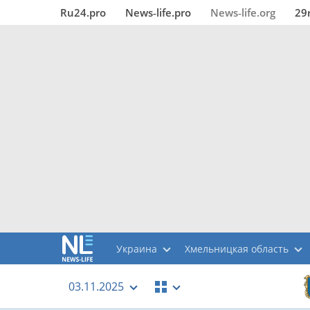
Ru24.pro
News‑life.pro
News‑life.org
29
Украина
Хмельницкая область
03.11.2025