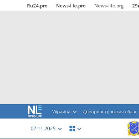
Ru24.pro
News‑life.pro
News‑life.org
29
Украина
Днепропетровская облас
07.11.2025