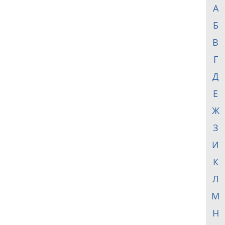
А
Б
В
Г
Д
Е
Ж
З
И
К
Л
М
Н