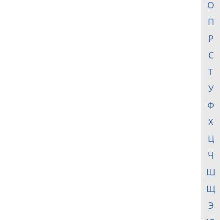
О
П
Р
С
Т
У
Ф
Х
Ц
Ч
Ш
Щ
Э