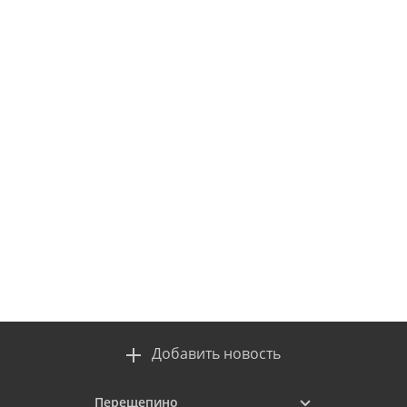
Добавить новость
Перещепино