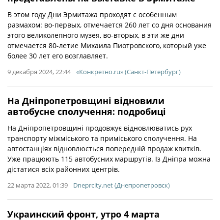
В этом году Дни Эрмитажа проходят с особенным
размахом: во-первых, отмечается 260 лет со дня основания
этого великолепного музея, во-вторых, в эти же дни
отмечается 80-летие Михаила Пиотровского, который уже
более 30 лет его возглавляет.
9 декабря 2024, 22:44
«Конкретно.ru» (Санкт-Петербург)
На Дніпропетровщині відновили
автобусне сполучення: подробиці
На Дніпропетровщині продовжує відновлюватись рух
транспорту міжміського та приміського сполучення. На
автостанціях відновлюється попередній продаж квитків.
Уже працюють 115 автобусних маршрутів. Із Дніпра можна
дістатися всіх районних центрів.
22 марта 2022, 01:39
Dneprcity.net (Днепропетровск)
Украинский фронт, утро 4 марта