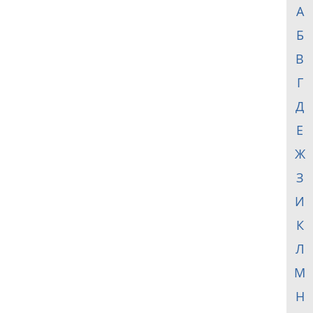
А
Б
В
Г
Д
Е
Ж
З
И
К
Л
М
Н