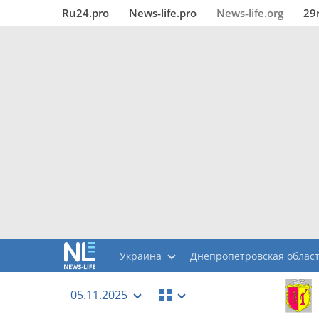
Ru24.pro
News‑life.pro
News‑life.org
29
Украина
Днепропетровская облас
05.11.2025